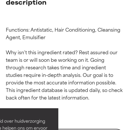
description
Functions: Antistatic, Hair Conditioning, Cleansing 
Agent, Emulsifier

Why isn’t this ingredient rated? Rest assured our 
team is or will soon be working on it. Going 
through research takes time and ingredient 
studies require in-depth analysis. Our goal is to 
provide the most accurate information possible. 
Beoordelingen van
Beoordelingen van
This ingredient database is updated daily, so check 
ingrediënten
ingrediënten
BESTE
BESTE
Bewezen en ondersteund door
Bewezen en ondersteund door
id over huidverzorging
onafhankelijk onderzoek.
onafhankelijk onderzoek.
Ze helpen ons om ervoor