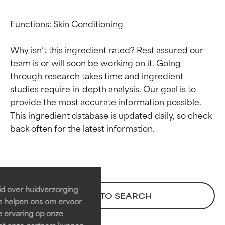
Functions: Skin Conditioning

Why isn’t this ingredient rated? Rest assured our 
team is or will soon be working on it. Going 
through research takes time and ingredient 
studies require in-depth analysis. Our goal is to 
provide the most accurate information possible. 
This ingredient database is updated daily, so check 
Beoordelingen van
Beoordelingen van
ingrediënten
ingrediënten
BESTE
BESTE
Bewezen en ondersteund door
Bewezen en ondersteund door
id over huidverzorging
BACK TO SEARCH
onafhankelijk onderzoek.
onafhankelijk onderzoek.
Ze helpen ons om ervoor
Uitstekend actief ingrediënt
Uitstekend actief ingrediënt
e ervaring op onze
voor de meeste huidtypen of
voor de meeste huidtypen of
et onze partners kunnen