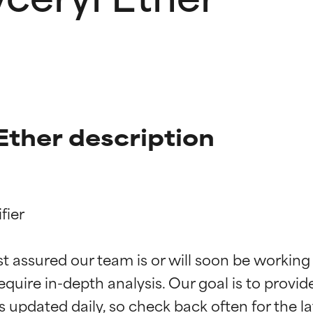
Ether description
ier

ingen van ingrediënten
ingen van ingrediënten
st assured our team is or will soon be working
equire in-depth analysis. Our goal is to provi