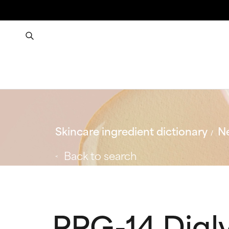
Skincare ingredient dictionary
Ne
Back to search
PPG-14 Digly