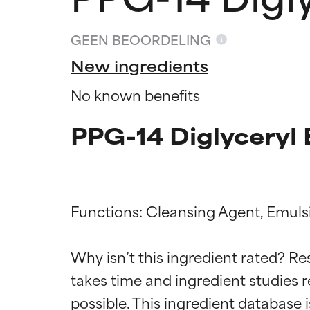
GEEN BEOORDELING
New ingredients
No known benefits
PPG-14 Diglyceryl 
Functions: Cleansing Agent, Emulsif
Beoordel
Beoordel
Why isn’t this ingredient rated? Re
takes time and ingredient studies r
BESTE
BESTE