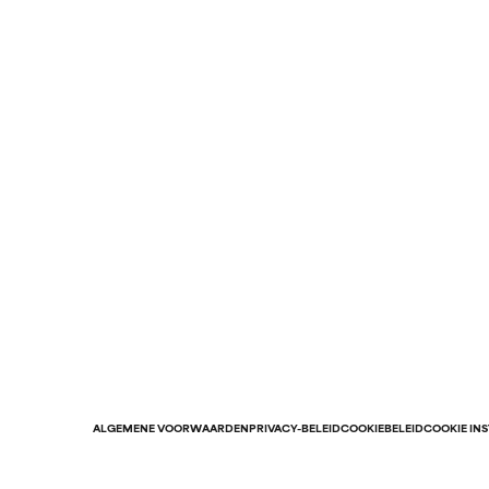
ALGEMENE VOORWAARDEN
PRIVACY-BELEID
COOKIEBELEID
COOKIE IN