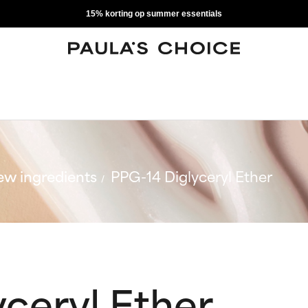
15% korting op summer essentials
w ingredients
PPG-14 Diglyceryl Ether
ceryl Ether