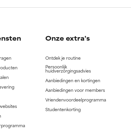
nog niet
nog niet
ensten
Onze extra's
vragen
Ontdek je routine
Persoonlijk
roducten
huidverzorgingsadvies
talen
Aanbiedingen en kortingen
evering
Aanbiedingen voor members
Vriendenvoordeelprogramma
 websites
Studentenkorting
n
nerprogramma