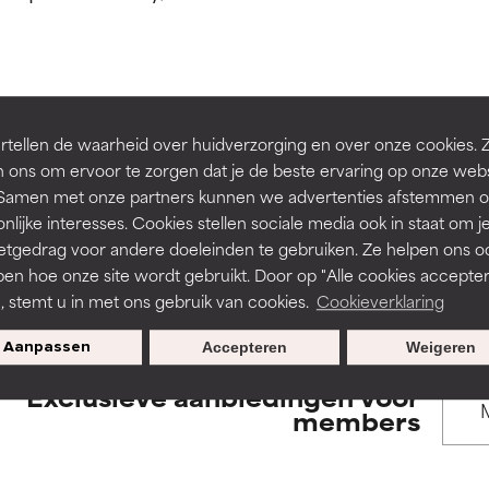
rsteund door onafhankelijk onderzoek. Uitstekend actief ingre
rsteund door onafhankelijk onderzoek. Uitstekend actief ingre
en of huidproblemen.
en of huidproblemen.
de textuur, stabiliteit of doordringbaarheid van een formule te 
de textuur, stabiliteit of doordringbaarheid van een formule te 
BACK TO SEARCH
tellen de waarheid over huidverzorging en over onze cookies. 
D
D
 ons om ervoor te zorgen dat je de beste ervaring op onze web
irriterend maar kan esthetische, stabiliteits- of andere problem
irriterend maar kan esthetische, stabiliteits- of andere problem
t. Samen met onze partners kunnen we advertenties afstemmen o
eperken.
eperken.
nlijke interesses. Cookies stellen sociale media ook in staat om j
etgedrag voor andere doeleinden te gebruiken. Ze helpen ons o
s used to assess ingredients in this dictionary. Regulations regar
pen hoe onze site wordt gebruikt. Door op "Alle cookies accepter
n, stemt u in met ons gebruik van cookies.
Cookieverklaring
tatie is aanwezig. Het risico wordt vergroot als het gecombineer
tatie is aanwezig. Het risico wordt vergroot als het gecombineer
tische ingrediënten.
tische ingrediënten.
Aanpassen
Accepteren
Weigeren
Exclusieve aanbiedingen voor
ntsteking, droogheid, enz. veroorzaken. Kan in sommige gevallen 
ntsteking, droogheid, enz. veroorzaken. Kan in sommige gevallen 
members
ver het algemeen is bewezen dat het meer kwaad dan goed doet
ver het algemeen is bewezen dat het meer kwaad dan goed doet
ORDELING
ORDELING