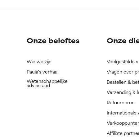
ingrediënt nog niet beoordeeld omdat we het onderzoek ernaar 
ingrediënt nog niet beoordeeld omdat we het onderzoek ernaar 
n.
n.
Onze beloftes
Onze di
Wie we zijn
Veelgestelde 
Paula's verhaal
Vragen over p
Wetenschappelijke
Bestellen & be
adviesraad
Verzending & l
Retourneren
Internationale
Verkooppunte
Affiliate part