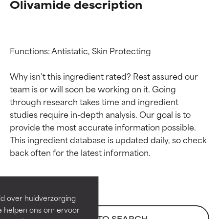
Olivamide description
Functions: Antistatic, Skin Protecting

Why isn’t this ingredient rated? Rest assured our 
team is or will soon be working on it. Going 
through research takes time and ingredient 
studies require in-depth analysis. Our goal is to 
provide the most accurate information possible. 
Beoordelingen van
Beoordelingen van
This ingredient database is updated daily, so check 
ingrediënten
ingrediënten
BESTE
BESTE
Bewezen en ondersteund door
Bewezen en ondersteund door
id over huidverzorging
onafhankelijk onderzoek.
onafhankelijk onderzoek.
Ze helpen ons om ervoor
Uitstekend actief ingrediënt
Uitstekend actief ingrediënt
BACK TO SEARCH