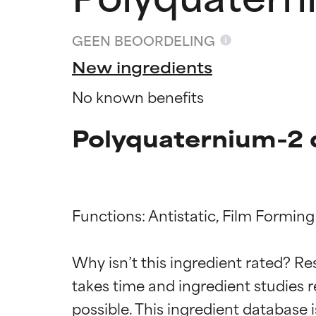
GEEN BEOORDELING
New ingredients
No known benefits
Polyquaternium-2 
Functions: Antistatic, Film Forming

Beoordel
Beoordel
Why isn’t this ingredient rated? Re
takes time and ingredient studies r
BESTE
BESTE