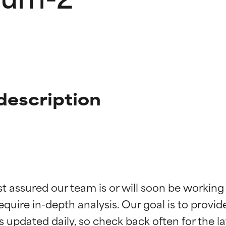
description
ingen van ingrediënten
ingen van ingrediënten
st assured our team is or will soon be working
equire in-depth analysis. Our goal is to provi