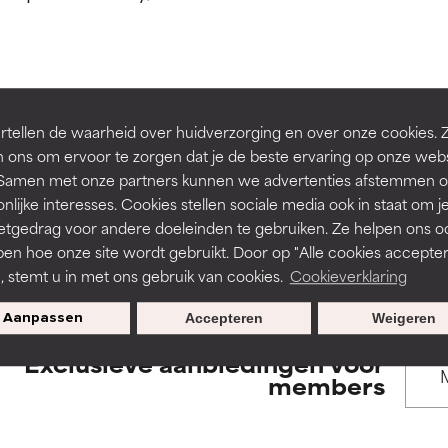
rsteund door onafhankelijk onderzoek. Uitstekend actief ingre
rsteund door onafhankelijk onderzoek. Uitstekend actief ingre
en of huidproblemen.
en of huidproblemen.
de textuur, stabiliteit of doordringbaarheid van een formule te 
de textuur, stabiliteit of doordringbaarheid van een formule te 
BACK TO SEARCH
tellen de waarheid over huidverzorging en over onze cookies. 
D
D
 ons om ervoor te zorgen dat je de beste ervaring op onze web
irriterend maar kan esthetische, stabiliteits- of andere problem
irriterend maar kan esthetische, stabiliteits- of andere problem
t. Samen met onze partners kunnen we advertenties afstemmen o
eperken.
eperken.
nlijke interesses. Cookies stellen sociale media ook in staat om j
etgedrag voor andere doeleinden te gebruiken. Ze helpen ons o
s used to assess ingredients in this dictionary. Regulations regar
pen hoe onze site wordt gebruikt. Door op "Alle cookies accepter
n, stemt u in met ons gebruik van cookies.
Cookieverklaring
tatie is aanwezig. Het risico wordt vergroot als het gecombineer
tatie is aanwezig. Het risico wordt vergroot als het gecombineer
tische ingrediënten.
tische ingrediënten.
Aanpassen
Accepteren
Weigeren
Exclusieve aanbiedingen voor
ntsteking, droogheid, enz. veroorzaken. Kan in sommige gevallen 
ntsteking, droogheid, enz. veroorzaken. Kan in sommige gevallen 
members
ver het algemeen is bewezen dat het meer kwaad dan goed doet
ver het algemeen is bewezen dat het meer kwaad dan goed doet
ORDELING
ORDELING