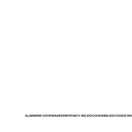
ALGEMENE VOORWAARDEN
PRIVACY-BELEID
COOKIEBELEID
COOKIE IN