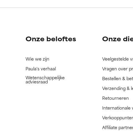
ingrediënt nog niet beoordeeld omdat we het onderzoek ernaar 
ingrediënt nog niet beoordeeld omdat we het onderzoek ernaar 
n.
n.
Onze beloftes
Onze di
Wie we zijn
Veelgestelde 
Paula's verhaal
Vragen over p
Wetenschappelijke
Bestellen & be
adviesraad
Verzending & l
Retourneren
Internationale
Verkooppunte
Affiliate part