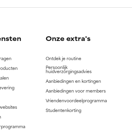
nog niet
nog niet
ensten
Onze extra's
vragen
Ontdek je routine
Persoonlijk
roducten
huidverzorgingsadvies
talen
Aanbiedingen en kortingen
evering
Aanbiedingen voor members
Vriendenvoordeelprogramma
 websites
Studentenkorting
n
nerprogramma