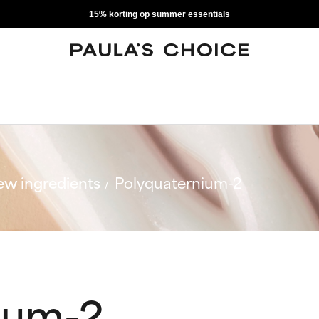
15% korting op summer essentials
w ingredients
Polyquaternium-2
ium-2