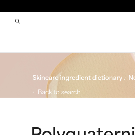
Skincare ingredient dictionary
Ne
Back to search
Polyquatern