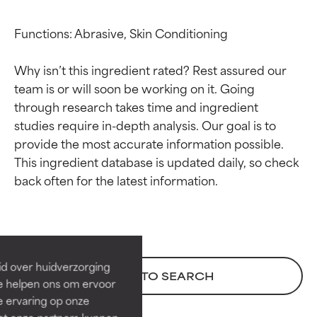
Functions: Abrasive, Skin Conditioning

Why isn’t this ingredient rated? Rest assured our 
team is or will soon be working on it. Going 
through research takes time and ingredient 
studies require in-depth analysis. Our goal is to 
provide the most accurate information possible. 
This ingredient database is updated daily, so check 
Beoordelingen van
Beoordelingen van
ingrediënten
ingrediënten
BESTE
BESTE
Bewezen en ondersteund door
Bewezen en ondersteund door
id over huidverzorging
BACK TO SEARCH
onafhankelijk onderzoek.
onafhankelijk onderzoek.
Ze helpen ons om ervoor
Uitstekend actief ingrediënt
Uitstekend actief ingrediënt
e ervaring op onze
voor de meeste huidtypen of
voor de meeste huidtypen of
et onze partners kunnen