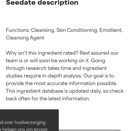
Seedate description
Functions: Cleansing, Skin Conditioning, Emollient, 
Cleansing Agent

Why isn’t this ingredient rated? Rest assured our 
team is or will soon be working on it. Going 
through research takes time and ingredient 
studies require in-depth analysis. Our goal is to 
provide the most accurate information possible. 
Beoordelingen van
Beoordelingen van
This ingredient database is updated daily, so check 
ingrediënten
ingrediënten
BESTE
BESTE
Bewezen en ondersteund door
Bewezen en ondersteund door
id over huidverzorging
onafhankelijk onderzoek.
onafhankelijk onderzoek.
Ze helpen ons om ervoor