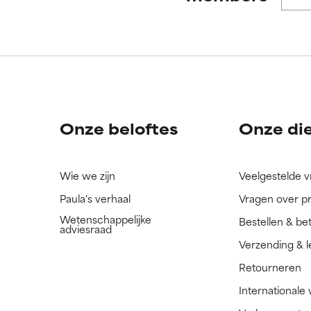
ORDELING
ORDELING
ingrediënt nog niet beoordeeld omdat we het onderzoek ernaar 
ingrediënt nog niet beoordeeld omdat we het onderzoek ernaar 
n.
n.
Onze beloftes
Onze di
Wie we zijn
Veelgestelde 
Paula's verhaal
Vragen over p
Wetenschappelijke
Bestellen & be
adviesraad
Verzending & l
Retourneren
Internationale