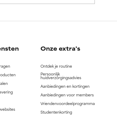
nog niet
nog niet
ensten
Onze extra's
vragen
Ontdek je routine
Persoonlijk
roducten
huidverzorgingsadvies
talen
Aanbiedingen en kortingen
evering
Aanbiedingen voor members
Vriendenvoordeelprogramma
 websites
Studentenkorting