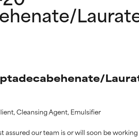
ehenate/Laurat
eptadecabehenate/Laurat
ient, Cleansing Agent, Emulsifier

ingen van ingrediënten
ingen van ingrediënten
st assured our team is or will soon be working