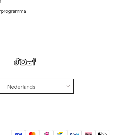
n
nerprogramma