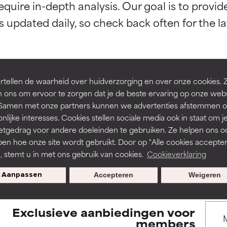
equire in-depth analysis. Our goal is to provi
rsteund door onafhankelijk onderzoek. Uitstekend actief ingre
rsteund door onafhankelijk onderzoek. Uitstekend actief ingre
en of huidproblemen.
en of huidproblemen.
de textuur, stabiliteit of doordringbaarheid van een formule te 
de textuur, stabiliteit of doordringbaarheid van een formule te 
tellen de waarheid over huidverzorging en over onze cookies. 
D
D
 ons om ervoor te zorgen dat je de beste ervaring op onze web
BACK TO SEARCH
irriterend maar kan esthetische, stabiliteits- of andere problem
irriterend maar kan esthetische, stabiliteits- of andere problem
t. Samen met onze partners kunnen we advertenties afstemmen o
eperken.
eperken.
nlijke interesses. Cookies stellen sociale media ook in staat om j
etgedrag voor andere doeleinden te gebruiken. Ze helpen ons o
pen hoe onze site wordt gebruikt. Door op "Alle cookies accepter
s used to assess ingredients in this dictionary. Regulations regar
n, stemt u in met ons gebruik van cookies.
Cookieverklaring
tatie is aanwezig. Het risico wordt vergroot als het gecombineer
tatie is aanwezig. Het risico wordt vergroot als het gecombineer
tische ingrediënten.
tische ingrediënten.
Aanpassen
Accepteren
Weigeren
ntsteking, droogheid, enz. veroorzaken. Kan in sommige gevallen 
ntsteking, droogheid, enz. veroorzaken. Kan in sommige gevallen 
Exclusieve aanbiedingen voor
ver het algemeen is bewezen dat het meer kwaad dan goed doet
ver het algemeen is bewezen dat het meer kwaad dan goed doet
members