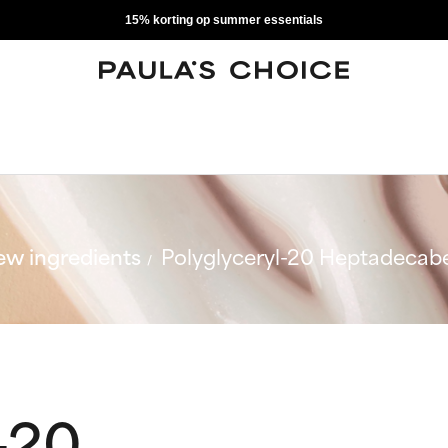
15% korting op summer essentials
w ingredients
Polyglyceryl-20 Heptadecab
-20