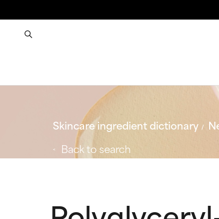
Skincare ingredient dictionary
Ne
Back to search
Polyglyceryl