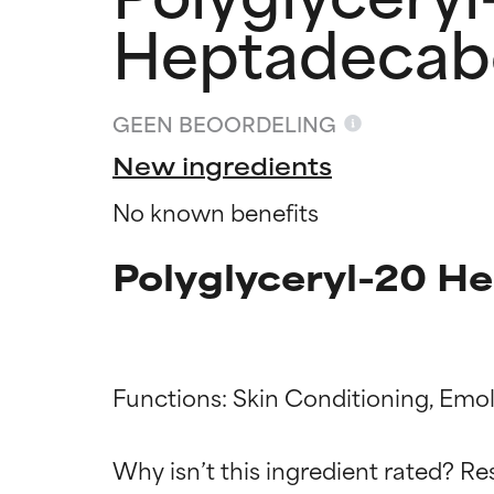
Heptadecab
GEEN BEOORDELING
New ingredients
No known benefits
Polyglyceryl-20 H
Functions: Skin Conditioning, Emoll
Beoordel
Beoordel
Why isn’t this ingredient rated? Re