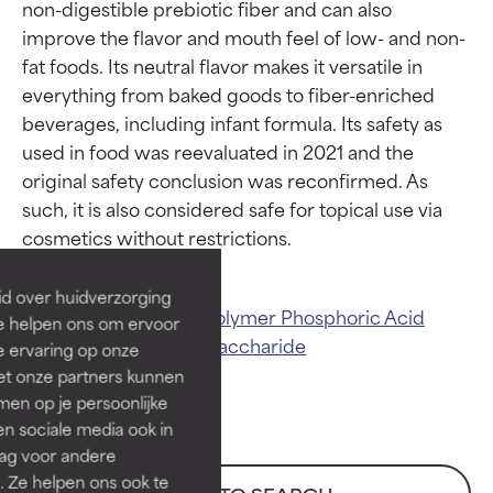
non-digestible prebiotic fiber and can also 
improve the flavor and mouth feel of low- and non-
fat foods. Its neutral flavor makes it versatile in 
everything from baked goods to fiber-enriched 
beverages, including infant formula. Its safety as 
used in food was reevaluated in 2021 and the 
Beoordelingen van
Beoordelingen van
original safety conclusion was reconfirmed. As 
ingrediënten
ingrediënten
such, it is also considered safe for topical use via 
BESTE
BESTE
Bewezen en ondersteund door
Bewezen en ondersteund door
id over huidverzorging
Related ingredients:
Polymer
Phosphoric Acid
onafhankelijk onderzoek.
onafhankelijk onderzoek.
Ze helpen ons om ervoor
Uitstekend actief ingrediënt
Uitstekend actief ingrediënt
Sorbitol
Glucose
Polysaccharide
e ervaring op onze
voor de meeste huidtypen of
voor de meeste huidtypen of
et onze partners kunnen
huidproblemen.
huidproblemen.
en op je persoonlijke
len sociale media ook in
GOED
GOED
rag voor andere
Noodzakelijk om de textuur,
Noodzakelijk om de textuur,
. Ze helpen ons ook te