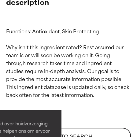
description
Functions: Antioxidant, Skin Protecting

Why isn’t this ingredient rated? Rest assured our 
team is or will soon be working on it. Going 
through research takes time and ingredient 
studies require in-depth analysis. Our goal is to 
provide the most accurate information possible. 
Beoordelingen van
Beoordelingen van
This ingredient database is updated daily, so check 
ingrediënten
ingrediënten
BESTE
BESTE
Bewezen en ondersteund door
Bewezen en ondersteund door
id over huidverzorging
onafhankelijk onderzoek.
onafhankelijk onderzoek.
Ze helpen ons om ervoor
Uitstekend actief ingrediënt
Uitstekend actief ingrediënt
BACK TO SEARCH