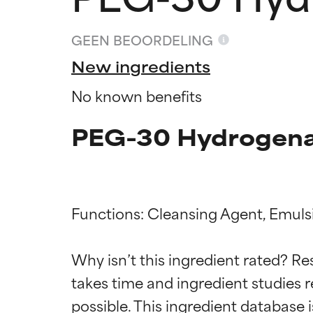
GEEN BEOORDELING
New ingredients
No known benefits
PEG-30 Hydrogenat
Functions: Cleansing Agent, Emulsif
Beoordel
Beoordel
Why isn’t this ingredient rated? Re
takes time and ingredient studies r
BESTE
BESTE