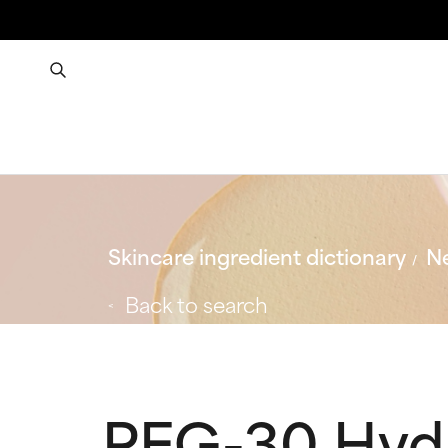
Skincare ingredient dictionary
Ne
Back to search
PEG-30 Hydr