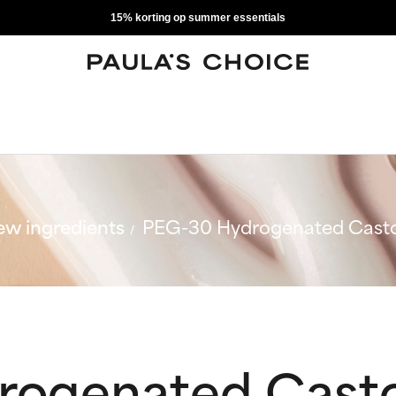
15% korting op summer essentials
w ingredients
PEG-30 Hydrogenated Casto
ogenated Casto