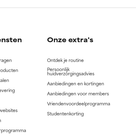
nog niet
nog niet
ensten
Onze extra's
vragen
Ontdek je routine
Persoonlijk
roducten
huidverzorgingsadvies
talen
Aanbiedingen en kortingen
evering
Aanbiedingen voor members
Vriendenvoordeelprogramma
 websites
Studentenkorting
n
nerprogramma