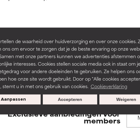
rsteund door onafhankelijk onderzoek. Uitstekend actief ingre
rsteund door onafhankelijk onderzoek. Uitstekend actief ingre
en of huidproblemen.
en of huidproblemen.
de textuur, stabiliteit of doordringbaarheid van een formule te 
de textuur, stabiliteit of doordringbaarheid van een formule te 
BACK TO SEARCH
tellen de waarheid over huidverzorging en over onze cookies. 
D
D
 ons om ervoor te zorgen dat je de beste ervaring op onze web
irriterend maar kan esthetische, stabiliteits- of andere problem
irriterend maar kan esthetische, stabiliteits- of andere problem
t. Samen met onze partners kunnen we advertenties afstemmen o
eperken.
eperken.
nlijke interesses. Cookies stellen sociale media ook in staat om j
etgedrag voor andere doeleinden te gebruiken. Ze helpen ons o
s used to assess ingredients in this dictionary. Regulations regar
pen hoe onze site wordt gebruikt. Door op "Alle cookies accepter
n, stemt u in met ons gebruik van cookies.
Cookieverklaring
tatie is aanwezig. Het risico wordt vergroot als het gecombineer
tatie is aanwezig. Het risico wordt vergroot als het gecombineer
tische ingrediënten.
tische ingrediënten.
Aanpassen
Accepteren
Weigeren
Exclusieve aanbiedingen voor
ntsteking, droogheid, enz. veroorzaken. Kan in sommige gevallen 
ntsteking, droogheid, enz. veroorzaken. Kan in sommige gevallen 
members
ver het algemeen is bewezen dat het meer kwaad dan goed doet
ver het algemeen is bewezen dat het meer kwaad dan goed doet
ORDELING
ORDELING