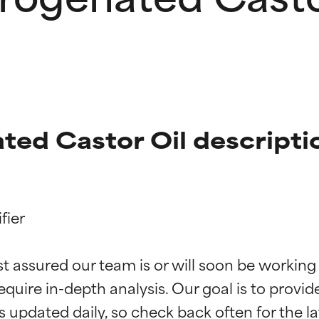
ed Castor Oil descripti
ier

ingen van ingrediënten
ingen van ingrediënten
st assured our team is or will soon be working
equire in-depth analysis. Our goal is to provi