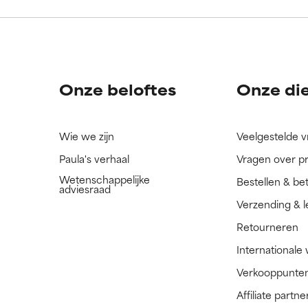
ingrediënt nog niet beoordeeld omdat we het onderzoek ernaar 
ingrediënt nog niet beoordeeld omdat we het onderzoek ernaar 
n.
n.
Onze beloftes
Onze di
Wie we zijn
Veelgestelde 
Paula's verhaal
Vragen over p
Wetenschappelijke
Bestellen & be
adviesraad
Verzending & l
Retourneren
Internationale
Verkooppunte
Affiliate part