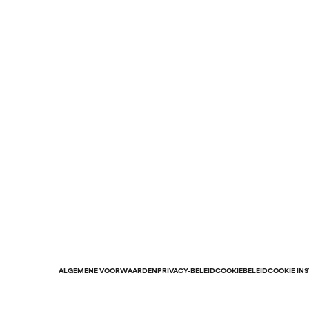
ALGEMENE VOORWAARDEN
PRIVACY-BELEID
COOKIEBELEID
COOKIE IN