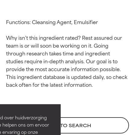
Functions: Cleansing Agent, Emulsifier

Why isn’t this ingredient rated? Rest assured our 
team is or will soon be working on it. Going 
through research takes time and ingredient 
studies require in-depth analysis. Our goal is to 
provide the most accurate information possible. 
This ingredient database is updated daily, so check 
Beoordelingen van
Beoordelingen van
ingrediënten
ingrediënten
BESTE
BESTE
Bewezen en ondersteund door
Bewezen en ondersteund door
id over huidverzorging
onafhankelijk onderzoek.
onafhankelijk onderzoek.
Ze helpen ons om ervoor
BACK TO SEARCH
Uitstekend actief ingrediënt
Uitstekend actief ingrediënt
e ervaring op onze