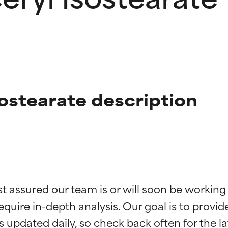
ostearate description
ingen van ingrediënten
ingen van ingrediënten
st assured our team is or will soon be working
equire in-depth analysis. Our goal is to provi