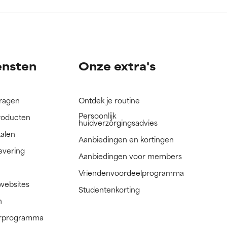
nog niet
nog niet
ensten
Onze extra's
vragen
Ontdek je routine
Persoonlijk
roducten
huidverzorgingsadvies
talen
Aanbiedingen en kortingen
evering
Aanbiedingen voor members
Vriendenvoordeelprogramma
 websites
Studentenkorting
n
nerprogramma