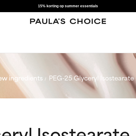
15% korting op summer essentials
w ingredients
PEG-25 Glyceryl Isostearate
ryl Isostearate