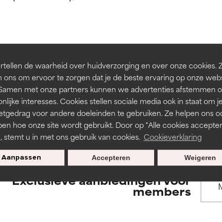
rsteund door onafhankelijk onderzoek. Uitstekend actief ingre
rsteund door onafhankelijk onderzoek. Uitstekend actief ingre
en of huidproblemen.
en of huidproblemen.
de textuur, stabiliteit of doordringbaarheid van een formule te 
de textuur, stabiliteit of doordringbaarheid van een formule te 
BACK TO SEARCH
tellen de waarheid over huidverzorging en over onze cookies. 
D
D
 ons om ervoor te zorgen dat je de beste ervaring op onze web
irriterend maar kan esthetische, stabiliteits- of andere problem
irriterend maar kan esthetische, stabiliteits- of andere problem
t. Samen met onze partners kunnen we advertenties afstemmen o
eperken.
eperken.
nlijke interesses. Cookies stellen sociale media ook in staat om j
etgedrag voor andere doeleinden te gebruiken. Ze helpen ons o
s used to assess ingredients in this dictionary. Regulations regar
pen hoe onze site wordt gebruikt. Door op "Alle cookies accepter
n, stemt u in met ons gebruik van cookies.
Cookieverklaring
tatie is aanwezig. Het risico wordt vergroot als het gecombineer
tatie is aanwezig. Het risico wordt vergroot als het gecombineer
tische ingrediënten.
tische ingrediënten.
Aanpassen
Accepteren
Weigeren
Exclusieve aanbiedingen voor
ntsteking, droogheid, enz. veroorzaken. Kan in sommige gevallen 
ntsteking, droogheid, enz. veroorzaken. Kan in sommige gevallen 
members
ver het algemeen is bewezen dat het meer kwaad dan goed doet
ver het algemeen is bewezen dat het meer kwaad dan goed doet
ORDELING
ORDELING