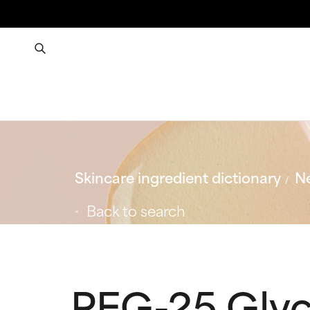
Skincare ingredient dictionary
Ne
Back to search
PEG-25 Glyce