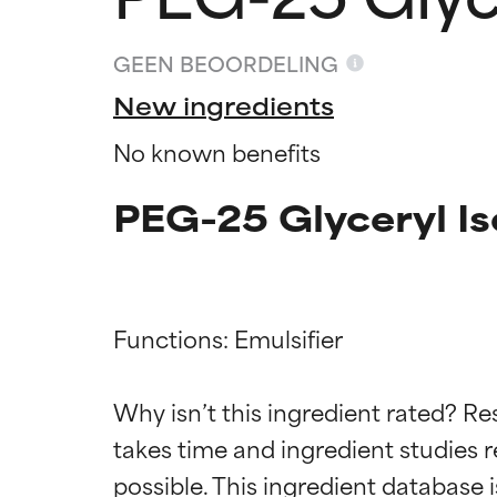
GEEN BEOORDELING
New ingredients
No known benefits
PEG-25 Glyceryl Is
Functions: Emulsifier

Beoordel
Beoordel
Why isn’t this ingredient rated? Re
takes time and ingredient studies r
BESTE
BESTE