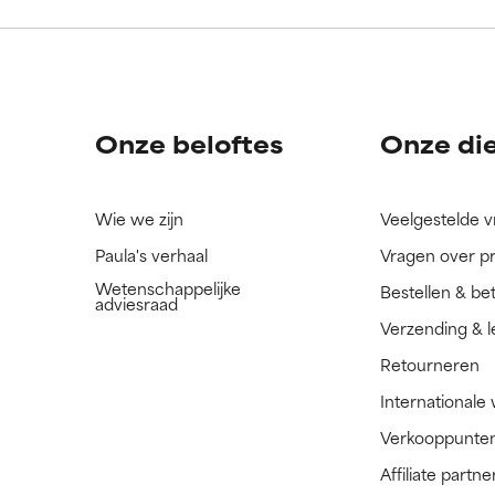
ingrediënt nog niet beoordeeld omdat we het onderzoek ernaar 
ingrediënt nog niet beoordeeld omdat we het onderzoek ernaar 
n.
n.
Onze beloftes
Onze di
Wie we zijn
Veelgestelde 
Paula's verhaal
Vragen over p
Wetenschappelijke
Bestellen & be
adviesraad
Verzending & l
Retourneren
Internationale
Verkooppunte
Affiliate part