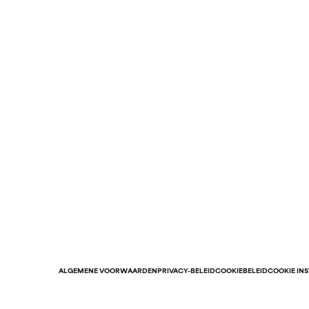
ALGEMENE VOORWAARDEN
PRIVACY-BELEID
COOKIEBELEID
COOKIE IN