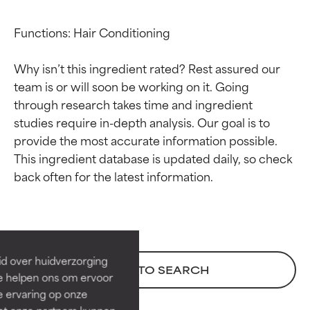
Functions: Hair Conditioning

Why isn’t this ingredient rated? Rest assured our 
team is or will soon be working on it. Going 
through research takes time and ingredient 
studies require in-depth analysis. Our goal is to 
provide the most accurate information possible. 
This ingredient database is updated daily, so check 
Beoordelingen van
Beoordelingen van
ingrediënten
ingrediënten
BESTE
BESTE
Bewezen en ondersteund door
Bewezen en ondersteund door
id over huidverzorging
BACK TO SEARCH
onafhankelijk onderzoek.
onafhankelijk onderzoek.
Ze helpen ons om ervoor
Uitstekend actief ingrediënt
Uitstekend actief ingrediënt
e ervaring op onze
voor de meeste huidtypen of
voor de meeste huidtypen of
et onze partners kunnen