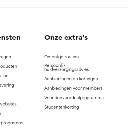
nog niet
nog niet
ensten
Onze extra's
vragen
Ontdek je routine
Persoonlijk
roducten
huidverzorgingsadvies
talen
Aanbiedingen en kortingen
evering
Aanbiedingen voor members
Vriendenvoordeelprogramma
 websites
Studentenkorting
n
nerprogramma