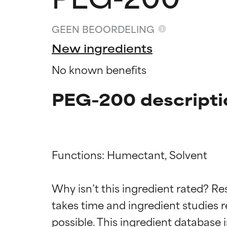
GEEN BEOORDELING
New ingredients
No known benefits
PEG-200 descripti
Functions: Humectant, Solvent

Beoordel
Beoordel
Why isn’t this ingredient rated? Re
takes time and ingredient studies r
BESTE
BESTE