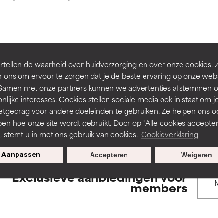
rsteund door onafhankelijk onderzoek. Uitstekend actief ingre
rsteund door onafhankelijk onderzoek. Uitstekend actief ingre
en of huidproblemen.
en of huidproblemen.
de textuur, stabiliteit of doordringbaarheid van een formule te 
de textuur, stabiliteit of doordringbaarheid van een formule te 
BACK TO SEARCH
tellen de waarheid over huidverzorging en over onze cookies. 
D
D
 ons om ervoor te zorgen dat je de beste ervaring op onze web
irriterend maar kan esthetische, stabiliteits- of andere problem
irriterend maar kan esthetische, stabiliteits- of andere problem
t. Samen met onze partners kunnen we advertenties afstemmen o
eperken.
eperken.
nlijke interesses. Cookies stellen sociale media ook in staat om j
etgedrag voor andere doeleinden te gebruiken. Ze helpen ons o
s used to assess ingredients in this dictionary. Regulations regar
pen hoe onze site wordt gebruikt. Door op "Alle cookies accepter
n, stemt u in met ons gebruik van cookies.
Cookieverklaring
tatie is aanwezig. Het risico wordt vergroot als het gecombineer
tatie is aanwezig. Het risico wordt vergroot als het gecombineer
tische ingrediënten.
tische ingrediënten.
Aanpassen
Accepteren
Weigeren
Exclusieve aanbiedingen voor
ntsteking, droogheid, enz. veroorzaken. Kan in sommige gevallen 
ntsteking, droogheid, enz. veroorzaken. Kan in sommige gevallen 
members
ver het algemeen is bewezen dat het meer kwaad dan goed doet
ver het algemeen is bewezen dat het meer kwaad dan goed doet
ORDELING
ORDELING