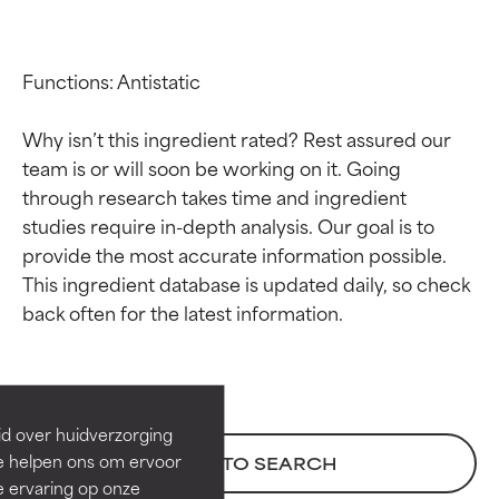
Functions: Antistatic

Why isn’t this ingredient rated? Rest assured our 
team is or will soon be working on it. Going 
through research takes time and ingredient 
studies require in-depth analysis. Our goal is to 
provide the most accurate information possible. 
This ingredient database is updated daily, so check 
Beoordelingen van
Beoordelingen van
ingrediënten
ingrediënten
BESTE
BESTE
Bewezen en ondersteund door
Bewezen en ondersteund door
id over huidverzorging
onafhankelijk onderzoek.
onafhankelijk onderzoek.
Ze helpen ons om ervoor
BACK TO SEARCH
Uitstekend actief ingrediënt
Uitstekend actief ingrediënt
e ervaring op onze