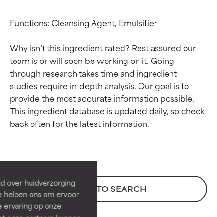
Functions: Cleansing Agent, Emulsifier

Why isn’t this ingredient rated? Rest assured our 
team is or will soon be working on it. Going 
through research takes time and ingredient 
studies require in-depth analysis. Our goal is to 
provide the most accurate information possible. 
This ingredient database is updated daily, so check 
Beoordelingen van
Beoordelingen van
ingrediënten
ingrediënten
BESTE
BESTE
Bewezen en ondersteund door
Bewezen en ondersteund door
id over huidverzorging
BACK TO SEARCH
onafhankelijk onderzoek.
onafhankelijk onderzoek.
Ze helpen ons om ervoor
Uitstekend actief ingrediënt
Uitstekend actief ingrediënt
e ervaring op onze
voor de meeste huidtypen of
voor de meeste huidtypen of
et onze partners kunnen