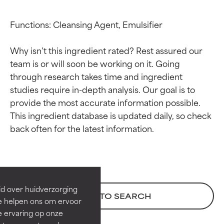
Functions: Cleansing Agent, Emulsifier

Why isn’t this ingredient rated? Rest assured our 
team is or will soon be working on it. Going 
through research takes time and ingredient 
studies require in-depth analysis. Our goal is to 
provide the most accurate information possible. 
This ingredient database is updated daily, so check 
Beoordelingen van
Beoordelingen van
ingrediënten
ingrediënten
BESTE
BESTE
Bewezen en ondersteund door
Bewezen en ondersteund door
id over huidverzorging
BACK TO SEARCH
onafhankelijk onderzoek.
onafhankelijk onderzoek.
Ze helpen ons om ervoor
Uitstekend actief ingrediënt
Uitstekend actief ingrediënt
e ervaring op onze
voor de meeste huidtypen of
voor de meeste huidtypen of