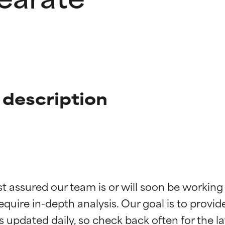
 description
ingen van ingrediënten
ingen van ingrediënten
st assured our team is or will soon be working
equire in-depth analysis. Our goal is to provi