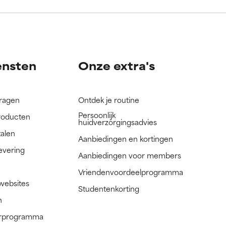
nog niet
nog niet
ensten
Onze extra's
vragen
Ontdek je routine
Persoonlijk
roducten
huidverzorgingsadvies
talen
Aanbiedingen en kortingen
evering
Aanbiedingen voor members
Vriendenvoordeelprogramma
 websites
Studentenkorting
n
nerprogramma