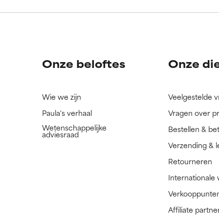
ingrediënt nog niet beoordeeld omdat we het onderzoek ernaar 
ingrediënt nog niet beoordeeld omdat we het onderzoek ernaar 
n.
n.
Onze beloftes
Onze di
Wie we zijn
Veelgestelde 
Paula's verhaal
Vragen over p
Wetenschappelijke
Bestellen & be
adviesraad
Verzending & l
Retourneren
Internationale
Verkooppunte
Affiliate part