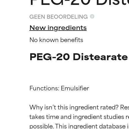
GEEN BEOORDELING
New ingredients
No known benefits
PEG-20 Distearate
Functions: Emulsifier

Beoordel
Beoordel
Why isn’t this ingredient rated? Re
takes time and ingredient studies r
BESTE
BESTE