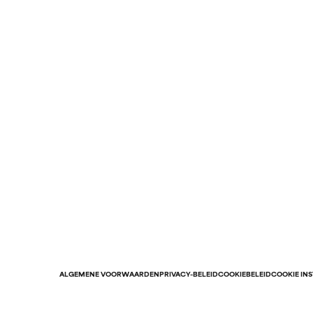
ALGEMENE VOORWAARDEN
PRIVACY-BELEID
COOKIEBELEID
COOKIE IN