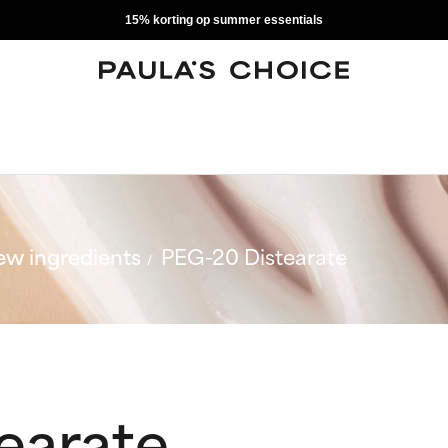
15% korting op summer essentials
w ingredients
PEG-20 Distearate
earate