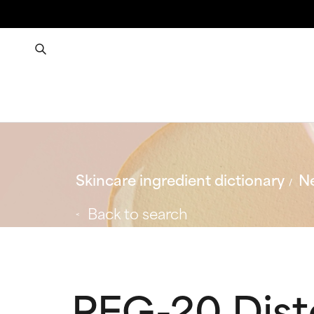
Skincare ingredient dictionary
Ne
Back to search
PEG-20 Dist