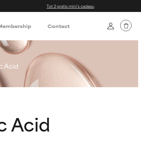
Tot 2 gratis mini's cadeau
embership
Contact
c Acid
c Acid