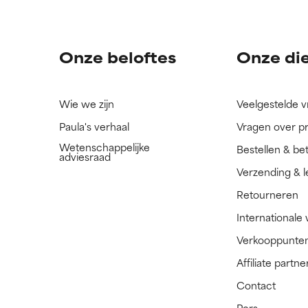
ingrediënt nog niet beoordeeld omdat we het onderzoek ernaar 
ingrediënt nog niet beoordeeld omdat we het onderzoek ernaar 
n.
n.
Onze beloftes
Onze di
Wie we zijn
Veelgestelde 
Paula's verhaal
Vragen over p
Wetenschappelijke
Bestellen & be
adviesraad
Verzending & l
Retourneren
Internationale
Verkooppunte
Affiliate part
Contact
Pers