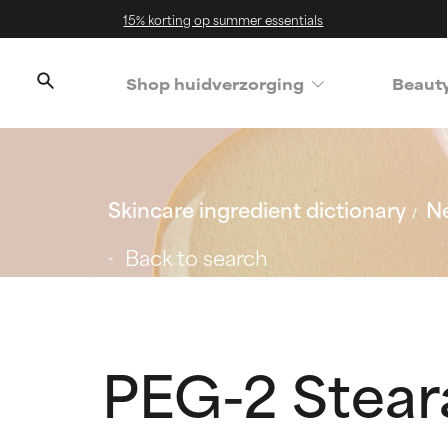
15% korting op summer essentials
Shop huidverzorging
Beaut
Skincare ingredient dictionary
Ne
Back to search
PEG-2 Stear