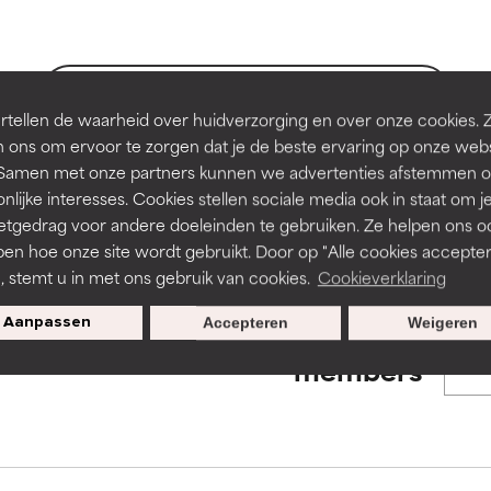
en of huidproblemen.
en of huidproblemen.
de textuur, stabiliteit of doordringbaarheid van een formule te 
de textuur, stabiliteit of doordringbaarheid van een formule te 
BACK TO SEARCH
tellen de waarheid over huidverzorging en over onze cookies. 
D
D
 ons om ervoor te zorgen dat je de beste ervaring op onze web
irriterend maar kan esthetische, stabiliteits- of andere problem
irriterend maar kan esthetische, stabiliteits- of andere problem
t. Samen met onze partners kunnen we advertenties afstemmen o
eperken.
eperken.
nlijke interesses. Cookies stellen sociale media ook in staat om j
s used to assess ingredients in this dictionary. Regulations regar
etgedrag voor andere doeleinden te gebruiken. Ze helpen ons o
pen hoe onze site wordt gebruikt. Door op "Alle cookies accepter
n, stemt u in met ons gebruik van cookies.
Cookieverklaring
tatie is aanwezig. Het risico wordt vergroot als het gecombineer
tatie is aanwezig. Het risico wordt vergroot als het gecombineer
tische ingrediënten.
tische ingrediënten.
Aanpassen
Accepteren
Weigeren
Exclusieve aanbiedingen voor
members
ntsteking, droogheid, enz. veroorzaken. Kan in sommige gevallen 
ntsteking, droogheid, enz. veroorzaken. Kan in sommige gevallen 
ver het algemeen is bewezen dat het meer kwaad dan goed doet
ver het algemeen is bewezen dat het meer kwaad dan goed doet
ORDELING
ORDELING