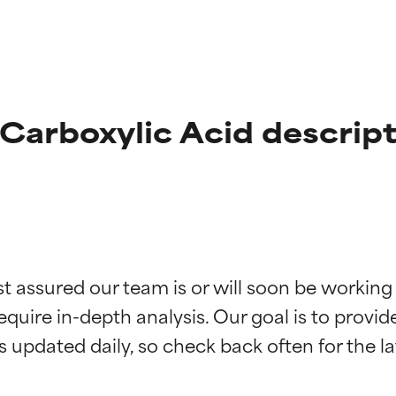
Carboxylic Acid descript
st assured our team is or will soon be working
ingen van ingrediënten
ingen van ingrediënten
equire in-depth analysis. Our goal is to provi
rsteund door onafhankelijk onderzoek. Uitstekend actief ingre
rsteund door onafhankelijk onderzoek. Uitstekend actief ingre