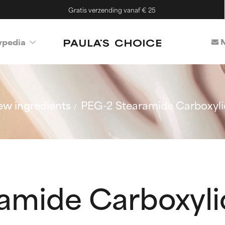
Gratis verzending vanaf € 25
M
ypedia
w ingredients
PEG-2 Stearamide Carboxyli
amide Carboxyli