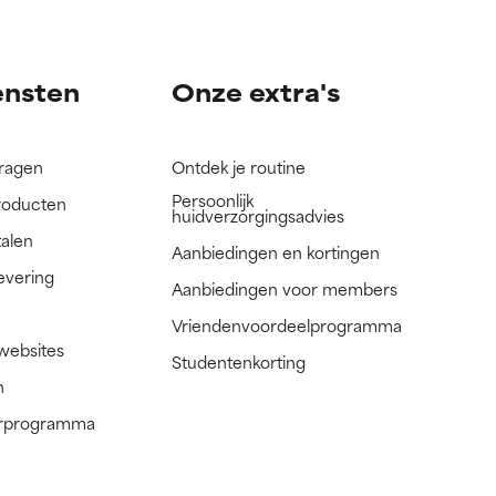
nog niet
nog niet
ensten
Onze extra's
vragen
Ontdek je routine
Persoonlijk
roducten
huidverzorgingsadvies
talen
Aanbiedingen en kortingen
evering
Aanbiedingen voor members
Vriendenvoordeelprogramma
 websites
Studentenkorting
n
nerprogramma