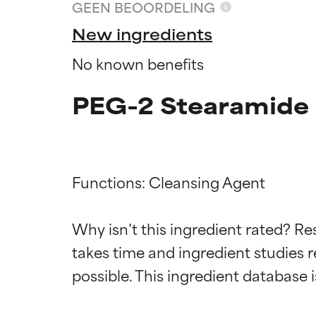
GEEN BEOORDELING
New ingredients
No known benefits
PEG-2 Stearamide 
Functions: Cleansing Agent

Why isn’t this ingredient rated? Re
Beoordel
Beoordel
takes time and ingredient studies r
BESTE
BESTE
Bewezen en onde
Bewezen en onde