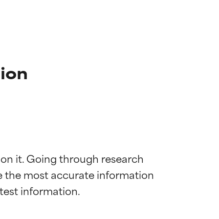
ion
 on it. Going through research 
de the most accurate information 
diënt voor de
diënt voor de