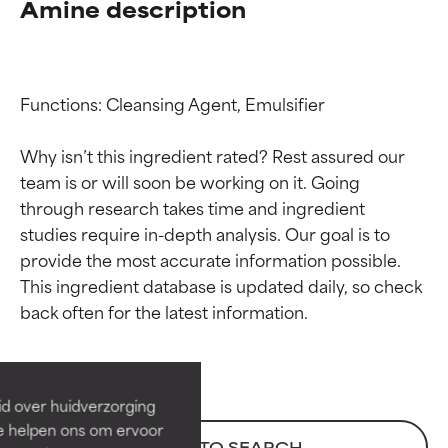
Amine description
Functions: Cleansing Agent, Emulsifier

Why isn’t this ingredient rated? Rest assured our 
team is or will soon be working on it. Going 
through research takes time and ingredient 
studies require in-depth analysis. Our goal is to 
provide the most accurate information possible. 
Beoordelingen van
Beoordelingen van
This ingredient database is updated daily, so check 
ingrediënten
ingrediënten
BESTE
BESTE
Bewezen en ondersteund door
Bewezen en ondersteund door
id over huidverzorging
onafhankelijk onderzoek.
onafhankelijk onderzoek.
Ze helpen ons om ervoor
Uitstekend actief ingrediënt
Uitstekend actief ingrediënt
BACK TO SEARCH