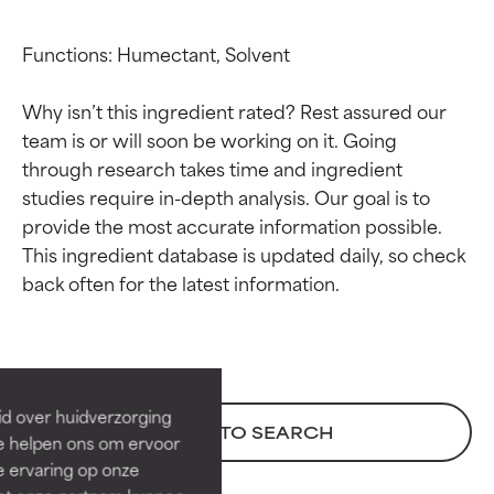
Functions: Humectant, Solvent

Why isn’t this ingredient rated? Rest assured our 
team is or will soon be working on it. Going 
through research takes time and ingredient 
studies require in-depth analysis. Our goal is to 
provide the most accurate information possible. 
This ingredient database is updated daily, so check 
Beoordelingen van
Beoordelingen van
ingrediënten
ingrediënten
BESTE
BESTE
Bewezen en ondersteund door
Bewezen en ondersteund door
id over huidverzorging
BACK TO SEARCH
onafhankelijk onderzoek.
onafhankelijk onderzoek.
Ze helpen ons om ervoor
Uitstekend actief ingrediënt
Uitstekend actief ingrediënt
e ervaring op onze
voor de meeste huidtypen of
voor de meeste huidtypen of