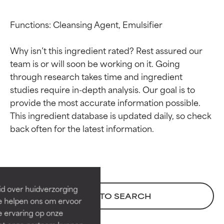
Functions: Cleansing Agent, Emulsifier

Why isn’t this ingredient rated? Rest assured our 
team is or will soon be working on it. Going 
through research takes time and ingredient 
studies require in-depth analysis. Our goal is to 
provide the most accurate information possible. 
This ingredient database is updated daily, so check 
Beoordelingen van
Beoordelingen van
ingrediënten
ingrediënten
BESTE
BESTE
Bewezen en ondersteund door
Bewezen en ondersteund door
id over huidverzorging
BACK TO SEARCH
onafhankelijk onderzoek.
onafhankelijk onderzoek.
Ze helpen ons om ervoor
Uitstekend actief ingrediënt
Uitstekend actief ingrediënt
e ervaring op onze
voor de meeste huidtypen of
voor de meeste huidtypen of