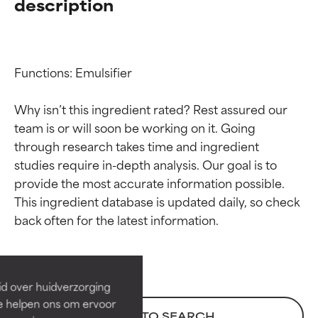
description
Functions: Emulsifier

Why isn’t this ingredient rated? Rest assured our 
team is or will soon be working on it. Going 
through research takes time and ingredient 
studies require in-depth analysis. Our goal is to 
provide the most accurate information possible. 
Beoordelingen van
Beoordelingen van
This ingredient database is updated daily, so check 
ingrediënten
ingrediënten
BESTE
BESTE
Bewezen en ondersteund door
Bewezen en ondersteund door
id over huidverzorging
onafhankelijk onderzoek.
onafhankelijk onderzoek.
Ze helpen ons om ervoor
Uitstekend actief ingrediënt
Uitstekend actief ingrediënt
BACK TO SEARCH