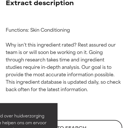
Extract description
Functions: Skin Conditioning

Why isn’t this ingredient rated? Rest assured our 
team is or will soon be working on it. Going 
through research takes time and ingredient 
studies require in-depth analysis. Our goal is to 
provide the most accurate information possible. 
Beoordelingen van
Beoordelingen van
This ingredient database is updated daily, so check 
ingrediënten
ingrediënten
BESTE
BESTE
Bewezen en ondersteund door
Bewezen en ondersteund door
id over huidverzorging
onafhankelijk onderzoek.
onafhankelijk onderzoek.
Ze helpen ons om ervoor
Uitstekend actief ingrediënt
Uitstekend actief ingrediënt
BACK TO SEARCH