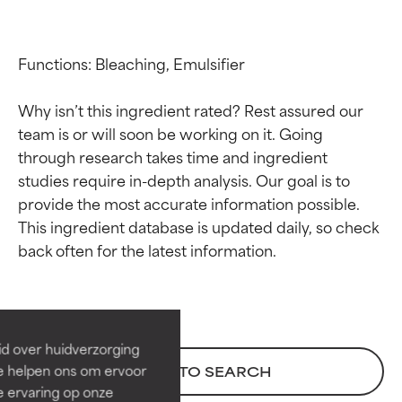
Functions: Bleaching, Emulsifier

Why isn’t this ingredient rated? Rest assured our 
team is or will soon be working on it. Going 
through research takes time and ingredient 
studies require in-depth analysis. Our goal is to 
provide the most accurate information possible. 
This ingredient database is updated daily, so check 
Beoordelingen van
Beoordelingen van
ingrediënten
ingrediënten
BESTE
BESTE
Bewezen en ondersteund door
Bewezen en ondersteund door
id over huidverzorging
onafhankelijk onderzoek.
onafhankelijk onderzoek.
Ze helpen ons om ervoor
BACK TO SEARCH
Uitstekend actief ingrediënt
Uitstekend actief ingrediënt
e ervaring op onze