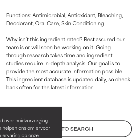
Functions: Antimicrobial, Antioxidant, Bleaching, 
Deodorant, Oral Care, Skin Conditioning

Why isn’t this ingredient rated? Rest assured our 
team is or will soon be working on it. Going 
through research takes time and ingredient 
studies require in-depth analysis. Our goal is to 
provide the most accurate information possible. 
This ingredient database is updated daily, so check 
Beoordelingen van
Beoordelingen van
ingrediënten
ingrediënten
BESTE
BESTE
Bewezen en ondersteund door
Bewezen en ondersteund door
id over huidverzorging
onafhankelijk onderzoek.
onafhankelijk onderzoek.
Ze helpen ons om ervoor
BACK TO SEARCH
Uitstekend actief ingrediënt
Uitstekend actief ingrediënt
e ervaring op onze