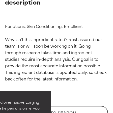
description
Functions: Skin Conditioning, Emollient

Why isn’t this ingredient rated? Rest assured our 
team is or will soon be working on it. Going 
through research takes time and ingredient 
studies require in-depth analysis. Our goal is to 
provide the most accurate information possible. 
Beoordelingen van
Beoordelingen van
This ingredient database is updated daily, so check 
ingrediënten
ingrediënten
BESTE
BESTE
Bewezen en ondersteund door
Bewezen en ondersteund door
id over huidverzorging
onafhankelijk onderzoek.
onafhankelijk onderzoek.
Ze helpen ons om ervoor
Uitstekend actief ingrediënt
Uitstekend actief ingrediënt
BACK TO SEARCH