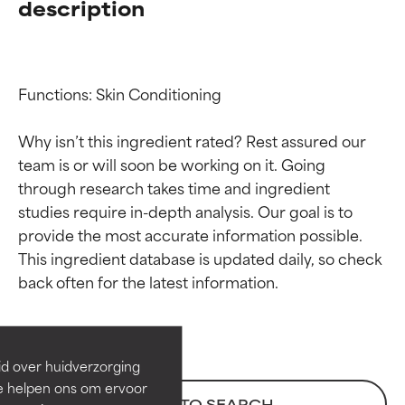
description
Functions: Skin Conditioning

Why isn’t this ingredient rated? Rest assured our 
team is or will soon be working on it. Going 
through research takes time and ingredient 
studies require in-depth analysis. Our goal is to 
provide the most accurate information possible. 
Beoordelingen van
Beoordelingen van
This ingredient database is updated daily, so check 
ingrediënten
ingrediënten
BESTE
BESTE
Bewezen en ondersteund door
Bewezen en ondersteund door
id over huidverzorging
onafhankelijk onderzoek.
onafhankelijk onderzoek.
Ze helpen ons om ervoor
Uitstekend actief ingrediënt
Uitstekend actief ingrediënt
BACK TO SEARCH