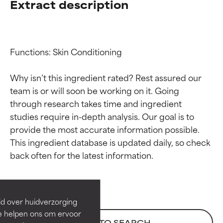
Extract description
Functions: Skin Conditioning

Why isn’t this ingredient rated? Rest assured our 
team is or will soon be working on it. Going 
through research takes time and ingredient 
studies require in-depth analysis. Our goal is to 
provide the most accurate information possible. 
Beoordelingen van
Beoordelingen van
This ingredient database is updated daily, so check 
ingrediënten
ingrediënten
BESTE
BESTE
Bewezen en ondersteund door
Bewezen en ondersteund door
id over huidverzorging
onafhankelijk onderzoek.
onafhankelijk onderzoek.
Ze helpen ons om ervoor
Uitstekend actief ingrediënt
Uitstekend actief ingrediënt
BACK TO SEARCH