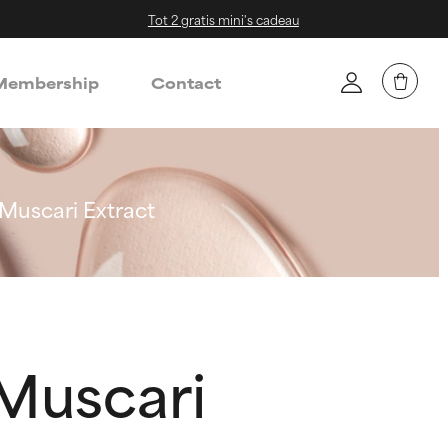
Tot 2 gratis mini's cadeau
embership
Contact
Muscari Extract
 Muscari