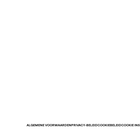
ALGEMENE VOORWAARDEN
PRIVACY-BELEID
COOKIEBELEID
COOKIE IN