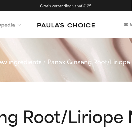
Gratis verzending vanaf € 25
M
ypedia
w ingredients
Panax Ginseng Root/Liriope 
ng Root/Liriope