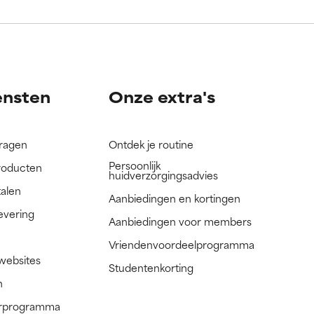
nog niet
nog niet
ensten
Onze extra's
vragen
Ontdek je routine
Persoonlijk
roducten
huidverzorgingsadvies
talen
Aanbiedingen en kortingen
evering
Aanbiedingen voor members
Vriendenvoordeelprogramma
 websites
Studentenkorting
n
nerprogramma