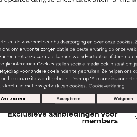
rsteund door onafhankelijk onderzoek. Uitstekend actief ingre
rsteund door onafhankelijk onderzoek. Uitstekend actief ingre
en of huidproblemen.
en of huidproblemen.
de textuur, stabiliteit of doordringbaarheid van een formule te 
de textuur, stabiliteit of doordringbaarheid van een formule te 
tellen de waarheid over huidverzorging en over onze cookies. 
BACK TO SEARCH
D
D
 ons om ervoor te zorgen dat je de beste ervaring op onze web
irriterend maar kan esthetische, stabiliteits- of andere problem
irriterend maar kan esthetische, stabiliteits- of andere problem
t. Samen met onze partners kunnen we advertenties afstemmen o
eperken.
eperken.
nlijke interesses. Cookies stellen sociale media ook in staat om j
etgedrag voor andere doeleinden te gebruiken. Ze helpen ons o
s used to assess ingredients in this dictionary. Regulations regar
pen hoe onze site wordt gebruikt. Door op "Alle cookies accepter
n, stemt u in met ons gebruik van cookies.
Cookieverklaring
tatie is aanwezig. Het risico wordt vergroot als het gecombineer
tatie is aanwezig. Het risico wordt vergroot als het gecombineer
tische ingrediënten.
tische ingrediënten.
Aanpassen
Accepteren
Weigeren
Exclusieve aanbiedingen voor
ntsteking, droogheid, enz. veroorzaken. Kan in sommige gevallen 
ntsteking, droogheid, enz. veroorzaken. Kan in sommige gevallen 
members
ver het algemeen is bewezen dat het meer kwaad dan goed doet
ver het algemeen is bewezen dat het meer kwaad dan goed doet