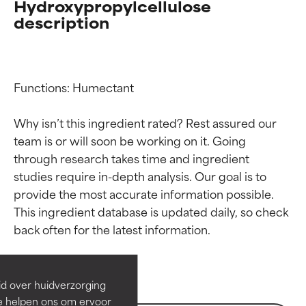
Hydroxypropylcellulose
description
Functions: Humectant

Why isn’t this ingredient rated? Rest assured our 
team is or will soon be working on it. Going 
through research takes time and ingredient 
studies require in-depth analysis. Our goal is to 
provide the most accurate information possible. 
Beoordelingen van
Beoordelingen van
This ingredient database is updated daily, so check 
ingrediënten
ingrediënten
BESTE
BESTE
Bewezen en ondersteund door
Bewezen en ondersteund door
id over huidverzorging
onafhankelijk onderzoek.
onafhankelijk onderzoek.
Ze helpen ons om ervoor