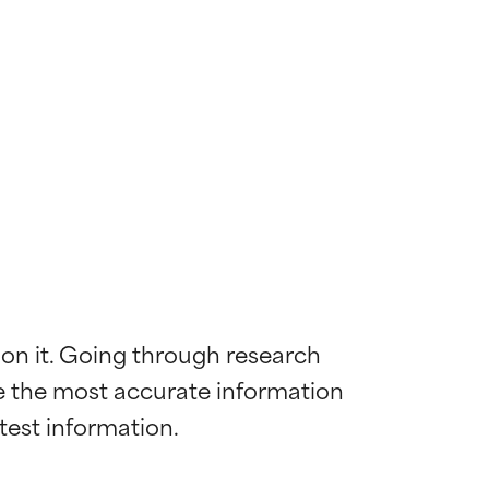
 on it. Going through research 
de the most accurate information 
diënt voor de
diënt voor de