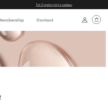
Tot 2 gratis mini's cadeau
embership
Contact
e
e