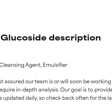
 Glucoside description
leansing Agent, Emulsifier

st assured our team is or will soon be working
ingen van ingrediënten
ingen van ingrediënten
equire in-depth analysis. Our goal is to provi
rsteund door onafhankelijk onderzoek. Uitstekend actief ingre
rsteund door onafhankelijk onderzoek. Uitstekend actief ingre