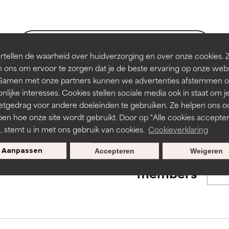
en of huidproblemen.
en of huidproblemen.
de textuur, stabiliteit of doordringbaarheid van een formule te 
de textuur, stabiliteit of doordringbaarheid van een formule te 
BACK TO SEARCH
tellen de waarheid over huidverzorging en over onze cookies. 
D
D
 ons om ervoor te zorgen dat je de beste ervaring op onze web
irriterend maar kan esthetische, stabiliteits- of andere problem
irriterend maar kan esthetische, stabiliteits- of andere problem
t. Samen met onze partners kunnen we advertenties afstemmen o
eperken.
eperken.
nlijke interesses. Cookies stellen sociale media ook in staat om j
s used to assess ingredients in this dictionary. Regulations regar
etgedrag voor andere doeleinden te gebruiken. Ze helpen ons o
pen hoe onze site wordt gebruikt. Door op "Alle cookies accepter
n, stemt u in met ons gebruik van cookies.
Cookieverklaring
tatie is aanwezig. Het risico wordt vergroot als het gecombineer
tatie is aanwezig. Het risico wordt vergroot als het gecombineer
tische ingrediënten.
tische ingrediënten.
Aanpassen
Accepteren
Weigeren
Exclusieve aanbiedingen voor
members
ntsteking, droogheid, enz. veroorzaken. Kan in sommige gevallen 
ntsteking, droogheid, enz. veroorzaken. Kan in sommige gevallen 
ver het algemeen is bewezen dat het meer kwaad dan goed doet
ver het algemeen is bewezen dat het meer kwaad dan goed doet
ORDELING
ORDELING