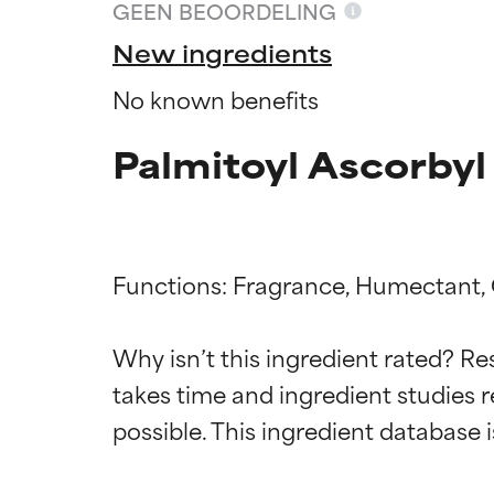
GEEN BEOORDELING
New ingredients
No known benefits
Palmitoyl Ascorbyl
Functions: Fragrance, Humectant, C
Why isn’t this ingredient rated? Re
Beoordel
Beoordel
takes time and ingredient studies r
BESTE
BESTE
Bewezen en onde
Bewezen en onde