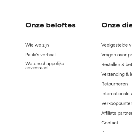
ingrediënt nog niet beoordeeld omdat we het onderzoek ernaar 
ingrediënt nog niet beoordeeld omdat we het onderzoek ernaar 
n.
n.
Onze beloftes
Onze di
Wie we zijn
Veelgestelde 
Paula's verhaal
Vragen over p
Wetenschappelijke
Bestellen & be
adviesraad
Verzending & l
Retourneren
Internationale
Verkooppunte
Affiliate part
Contact