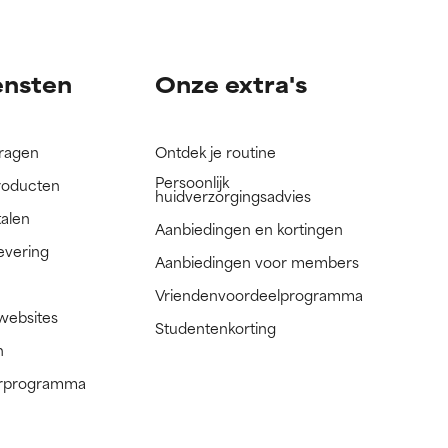
nog niet
nog niet
ensten
Onze extra's
vragen
Ontdek je routine
Persoonlijk
roducten
huidverzorgingsadvies
talen
Aanbiedingen en kortingen
evering
Aanbiedingen voor members
Vriendenvoordeelprogramma
 websites
Studentenkorting
n
nerprogramma