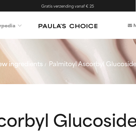
Gratis verzending vanaf € 25
M
ypedia
w ingredients
Palmitoyl Ascorbyl Glucosid
corbyl Glucosid