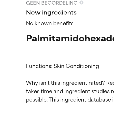
GEEN BEOORDELING
New ingredients
No known benefits
Palmitamidohexade
Functions: Skin Conditioning

Why isn’t this ingredient rated? Re
Beoordel
Beoordel
takes time and ingredient studies r
BESTE
BESTE
Bewezen en onde
Bewezen en onde