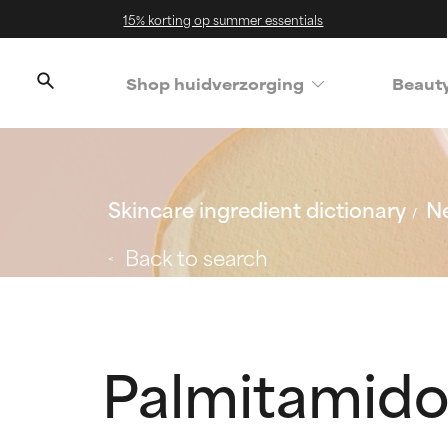
15% korting op summer essentials
Shop huidverzorging
Beaut
Skincare ingredient dictionary
Ne
Back to search
Palmitamido