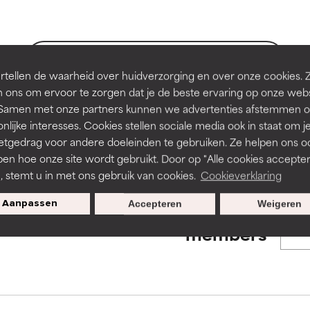
en of huidproblemen.
en of huidproblemen.
de textuur, stabiliteit of doordringbaarheid van een formule te 
de textuur, stabiliteit of doordringbaarheid van een formule te 
BACK TO SEARCH
tellen de waarheid over huidverzorging en over onze cookies. 
D
D
 ons om ervoor te zorgen dat je de beste ervaring op onze web
irriterend maar kan esthetische, stabiliteits- of andere problem
irriterend maar kan esthetische, stabiliteits- of andere problem
t. Samen met onze partners kunnen we advertenties afstemmen o
eperken.
eperken.
nlijke interesses. Cookies stellen sociale media ook in staat om j
s used to assess ingredients in this dictionary. Regulations regar
etgedrag voor andere doeleinden te gebruiken. Ze helpen ons o
pen hoe onze site wordt gebruikt. Door op "Alle cookies accepter
n, stemt u in met ons gebruik van cookies.
Cookieverklaring
tatie is aanwezig. Het risico wordt vergroot als het gecombineer
tatie is aanwezig. Het risico wordt vergroot als het gecombineer
tische ingrediënten.
tische ingrediënten.
Aanpassen
Accepteren
Weigeren
Exclusieve aanbiedingen voor
members
ntsteking, droogheid, enz. veroorzaken. Kan in sommige gevallen 
ntsteking, droogheid, enz. veroorzaken. Kan in sommige gevallen 
ver het algemeen is bewezen dat het meer kwaad dan goed doet
ver het algemeen is bewezen dat het meer kwaad dan goed doet
ORDELING
ORDELING