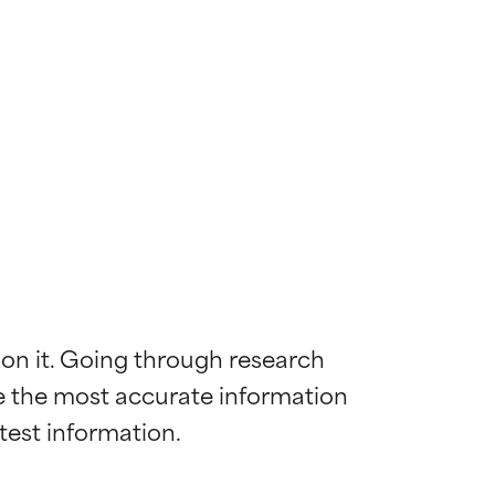
 on it. Going through research 
de the most accurate information 
diënt voor de
diënt voor de