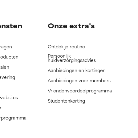
nog niet
nog niet
ensten
Onze extra's
vragen
Ontdek je routine
Persoonlijk
roducten
huidverzorgingsadvies
talen
Aanbiedingen en kortingen
evering
Aanbiedingen voor members
Vriendenvoordeelprogramma
 websites
Studentenkorting
n
nerprogramma