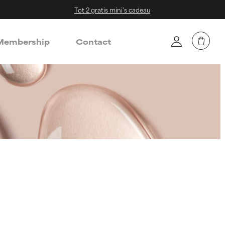
Tot 2 gratis mini's cadeau
embership
Contact