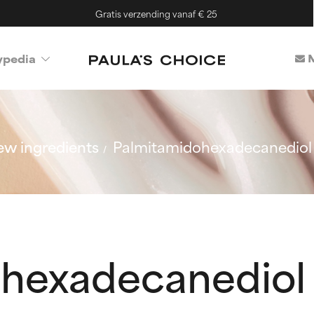
Gratis verzending vanaf € 25
M
ypedia
w ingredients
Palmitamidohexadecanediol
hexadecanediol