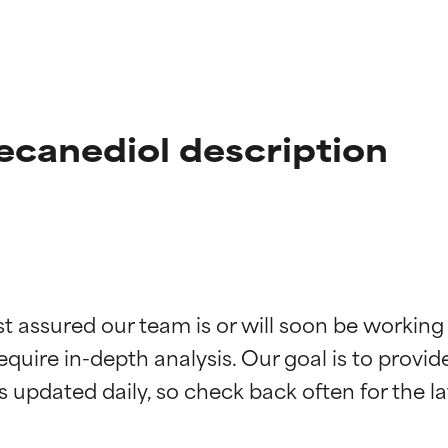
canediol description
st assured our team is or will soon be working
ingen van ingrediënten
ingen van ingrediënten
equire in-depth analysis. Our goal is to provi
rsteund door onafhankelijk onderzoek. Uitstekend actief ingre
rsteund door onafhankelijk onderzoek. Uitstekend actief ingre