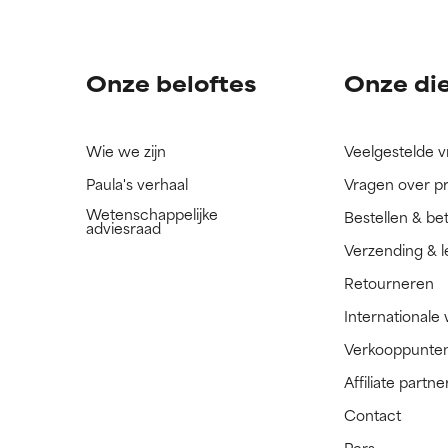
ingrediënt nog niet beoordeeld omdat we het onderzoek ernaar 
ingrediënt nog niet beoordeeld omdat we het onderzoek ernaar 
n.
n.
Onze beloftes
Onze di
Wie we zijn
Veelgestelde 
Paula's verhaal
Vragen over p
Wetenschappelijke
Bestellen & be
adviesraad
Verzending & l
Retourneren
Internationale
Verkooppunte
Affiliate part
Contact
Pers