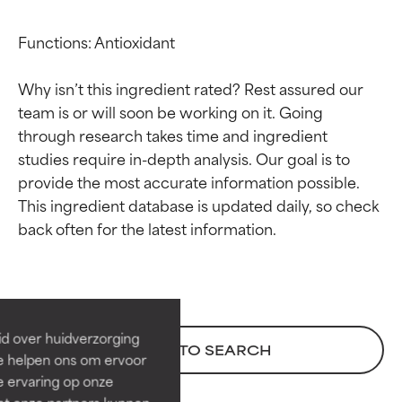
Functions: Antioxidant

Why isn’t this ingredient rated? Rest assured our 
team is or will soon be working on it. Going 
through research takes time and ingredient 
studies require in-depth analysis. Our goal is to 
provide the most accurate information possible. 
This ingredient database is updated daily, so check 
Beoordelingen van
Beoordelingen van
ingrediënten
ingrediënten
BESTE
BESTE
Bewezen en ondersteund door
Bewezen en ondersteund door
id over huidverzorging
BACK TO SEARCH
onafhankelijk onderzoek.
onafhankelijk onderzoek.
Ze helpen ons om ervoor
Uitstekend actief ingrediënt
Uitstekend actief ingrediënt
e ervaring op onze
voor de meeste huidtypen of
voor de meeste huidtypen of
et onze partners kunnen