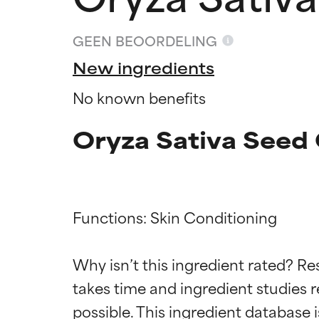
GEEN BEOORDELING
New ingredients
No known benefits
Oryza Sativa Seed 
Functions: Skin Conditioning

Beoordel
Beoordel
Why isn’t this ingredient rated? Re
takes time and ingredient studies r
BESTE
BESTE