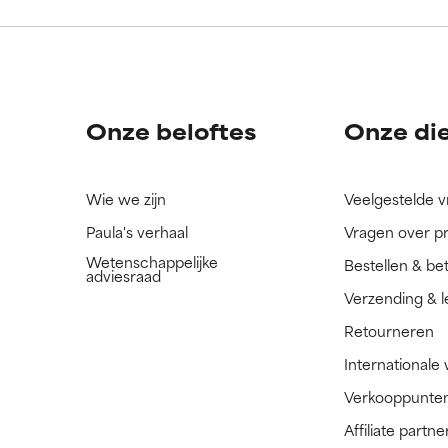
ingrediënt nog niet beoordeeld omdat we het onderzoek ernaar 
ingrediënt nog niet beoordeeld omdat we het onderzoek ernaar 
n.
n.
Onze beloftes
Onze di
Wie we zijn
Veelgestelde 
Paula's verhaal
Vragen over p
Wetenschappelijke
Bestellen & be
adviesraad
Verzending & l
Retourneren
Internationale
Verkooppunte
Affiliate part