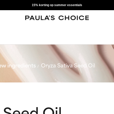
15% korting op summer essentials
w ingredients
Oryza Sativa Seed Oil
 Seed Oil