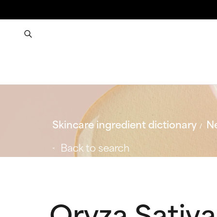
Skincare ingredient dictionary
Ne
Back to search
Oryza Sativa