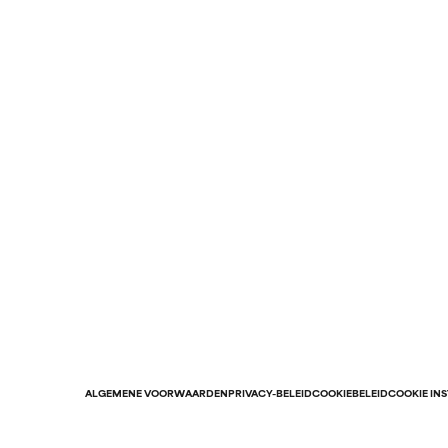
ALGEMENE VOORWAARDEN
PRIVACY-BELEID
COOKIEBELEID
COOKIE IN