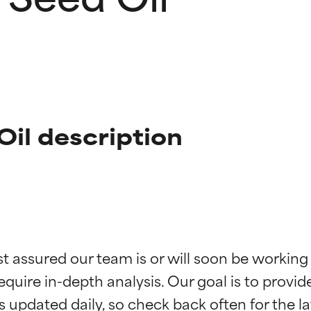
Oil description
ingen van ingrediënten
ingen van ingrediënten
st assured our team is or will soon be working
equire in-depth analysis. Our goal is to provi