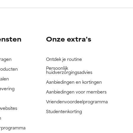
nog niet
nog niet
ensten
Onze extra's
vragen
Ontdek je routine
Persoonlijk
roducten
huidverzorgingsadvies
talen
Aanbiedingen en kortingen
evering
Aanbiedingen voor members
Vriendenvoordeelprogramma
 websites
Studentenkorting
n
nerprogramma