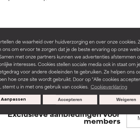
rsteund door onafhankelijk onderzoek. Uitstekend actief ingre
rsteund door onafhankelijk onderzoek. Uitstekend actief ingre
en of huidproblemen.
en of huidproblemen.
de textuur, stabiliteit of doordringbaarheid van een formule te 
de textuur, stabiliteit of doordringbaarheid van een formule te 
BACK TO SEARCH
tellen de waarheid over huidverzorging en over onze cookies. 
D
D
 ons om ervoor te zorgen dat je de beste ervaring op onze web
irriterend maar kan esthetische, stabiliteits- of andere problem
irriterend maar kan esthetische, stabiliteits- of andere problem
t. Samen met onze partners kunnen we advertenties afstemmen o
eperken.
eperken.
nlijke interesses. Cookies stellen sociale media ook in staat om j
etgedrag voor andere doeleinden te gebruiken. Ze helpen ons o
s used to assess ingredients in this dictionary. Regulations regar
pen hoe onze site wordt gebruikt. Door op "Alle cookies accepter
n, stemt u in met ons gebruik van cookies.
Cookieverklaring
tatie is aanwezig. Het risico wordt vergroot als het gecombineer
tatie is aanwezig. Het risico wordt vergroot als het gecombineer
tische ingrediënten.
tische ingrediënten.
Aanpassen
Accepteren
Weigeren
Exclusieve aanbiedingen voor
ntsteking, droogheid, enz. veroorzaken. Kan in sommige gevallen 
ntsteking, droogheid, enz. veroorzaken. Kan in sommige gevallen 
members
ver het algemeen is bewezen dat het meer kwaad dan goed doet
ver het algemeen is bewezen dat het meer kwaad dan goed doet
ORDELING
ORDELING