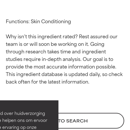
Functions: Skin Conditioning

Why isn’t this ingredient rated? Rest assured our 
team is or will soon be working on it. Going 
through research takes time and ingredient 
studies require in-depth analysis. Our goal is to 
provide the most accurate information possible. 
This ingredient database is updated daily, so check 
Beoordelingen van
Beoordelingen van
ingrediënten
ingrediënten
BESTE
BESTE
Bewezen en ondersteund door
Bewezen en ondersteund door
id over huidverzorging
onafhankelijk onderzoek.
onafhankelijk onderzoek.
Ze helpen ons om ervoor
BACK TO SEARCH
Uitstekend actief ingrediënt
Uitstekend actief ingrediënt
e ervaring op onze