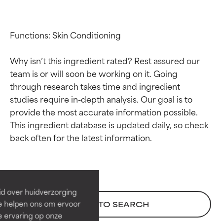
Functions: Skin Conditioning

Why isn’t this ingredient rated? Rest assured our 
team is or will soon be working on it. Going 
through research takes time and ingredient 
studies require in-depth analysis. Our goal is to 
provide the most accurate information possible. 
This ingredient database is updated daily, so check 
Beoordelingen van
Beoordelingen van
ingrediënten
ingrediënten
BESTE
BESTE
Bewezen en ondersteund door
Bewezen en ondersteund door
id over huidverzorging
onafhankelijk onderzoek.
onafhankelijk onderzoek.
Ze helpen ons om ervoor
BACK TO SEARCH
Uitstekend actief ingrediënt
Uitstekend actief ingrediënt
e ervaring op onze