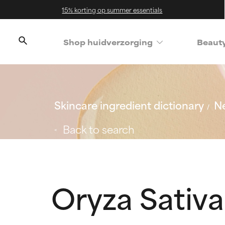
15% korting op summer essentials
Shop huidverzorging
Beaut
Skincare ingredient dictionary
Ne
Back to search
Oryza Sativa