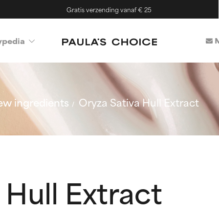
Gratis verzending vanaf € 25
M
ypedia
w ingredients
Oryza Sativa Hull Extract
 Hull Extract