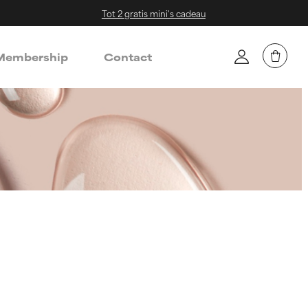
Tot 2 gratis mini's cadeau
embership
Contact