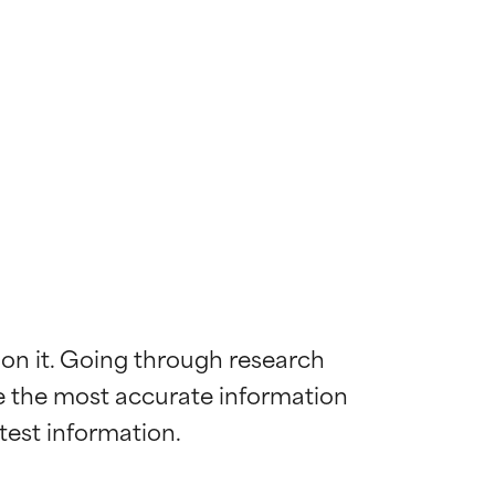
 on it. Going through research 
de the most accurate information 
diënt voor de
diënt voor de