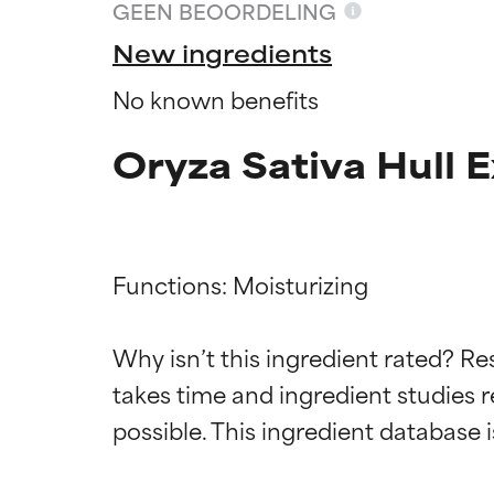
GEEN BEOORDELING
New ingredients
No known benefits
Oryza Sativa Hull E
Functions: Moisturizing

Why isn’t this ingredient rated? Re
Beoordel
Beoordel
takes time and ingredient studies r
BESTE
BESTE
Bewezen en onde
Bewezen en onde