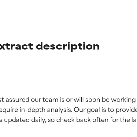
xtract description
st assured our team is or will soon be working
ingen van ingrediënten
ingen van ingrediënten
equire in-depth analysis. Our goal is to provi
rsteund door onafhankelijk onderzoek. Uitstekend actief ingre
rsteund door onafhankelijk onderzoek. Uitstekend actief ingre