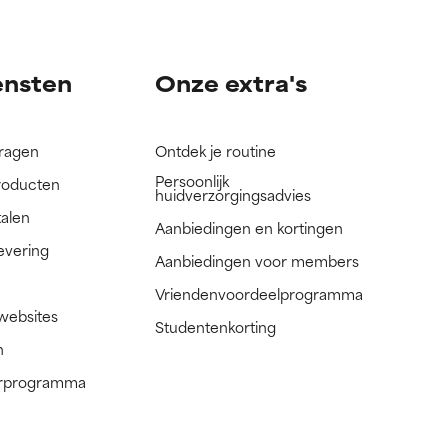
nog niet
nog niet
ensten
Onze extra's
vragen
Ontdek je routine
Persoonlijk
roducten
huidverzorgingsadvies
talen
Aanbiedingen en kortingen
evering
Aanbiedingen voor members
Vriendenvoordeelprogramma
 websites
Studentenkorting
n
nerprogramma