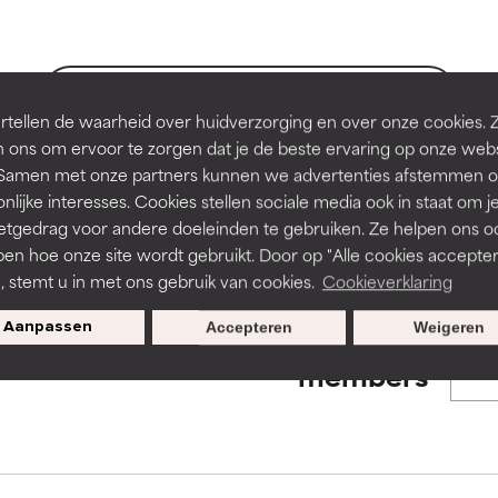
en of huidproblemen.
en of huidproblemen.
de textuur, stabiliteit of doordringbaarheid van een formule te 
de textuur, stabiliteit of doordringbaarheid van een formule te 
BACK TO SEARCH
tellen de waarheid over huidverzorging en over onze cookies. 
D
D
 ons om ervoor te zorgen dat je de beste ervaring op onze web
irriterend maar kan esthetische, stabiliteits- of andere problem
irriterend maar kan esthetische, stabiliteits- of andere problem
t. Samen met onze partners kunnen we advertenties afstemmen o
eperken.
eperken.
nlijke interesses. Cookies stellen sociale media ook in staat om j
s used to assess ingredients in this dictionary. Regulations regar
etgedrag voor andere doeleinden te gebruiken. Ze helpen ons o
pen hoe onze site wordt gebruikt. Door op "Alle cookies accepter
n, stemt u in met ons gebruik van cookies.
Cookieverklaring
tatie is aanwezig. Het risico wordt vergroot als het gecombineer
tatie is aanwezig. Het risico wordt vergroot als het gecombineer
tische ingrediënten.
tische ingrediënten.
Aanpassen
Accepteren
Weigeren
Exclusieve aanbiedingen voor
members
ntsteking, droogheid, enz. veroorzaken. Kan in sommige gevallen 
ntsteking, droogheid, enz. veroorzaken. Kan in sommige gevallen 
ver het algemeen is bewezen dat het meer kwaad dan goed doet
ver het algemeen is bewezen dat het meer kwaad dan goed doet
ORDELING
ORDELING