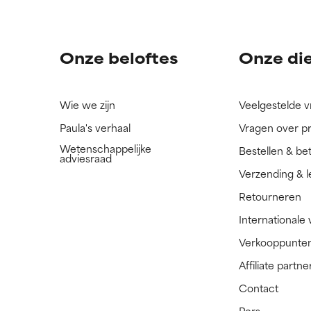
ingrediënt nog niet beoordeeld omdat we het onderzoek ernaar 
ingrediënt nog niet beoordeeld omdat we het onderzoek ernaar 
n.
n.
Onze beloftes
Onze di
Wie we zijn
Veelgestelde 
Paula's verhaal
Vragen over p
Wetenschappelijke
Bestellen & be
adviesraad
Verzending & l
Retourneren
Internationale
Verkooppunte
Affiliate part
Contact
Pers