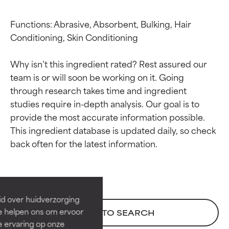
Functions: Abrasive, Absorbent, Bulking, Hair 
Conditioning, Skin Conditioning

Why isn’t this ingredient rated? Rest assured our 
team is or will soon be working on it. Going 
through research takes time and ingredient 
studies require in-depth analysis. Our goal is to 
provide the most accurate information possible. 
This ingredient database is updated daily, so check 
Beoordelingen van
Beoordelingen van
ingrediënten
ingrediënten
BESTE
BESTE
Bewezen en ondersteund door
Bewezen en ondersteund door
id over huidverzorging
onafhankelijk onderzoek.
onafhankelijk onderzoek.
Ze helpen ons om ervoor
BACK TO SEARCH
Uitstekend actief ingrediënt
Uitstekend actief ingrediënt
e ervaring op onze