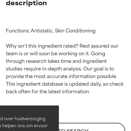
description
Functions: Antistatic, Skin Conditioning

Why isn’t this ingredient rated? Rest assured our 
team is or will soon be working on it. Going 
through research takes time and ingredient 
studies require in-depth analysis. Our goal is to 
provide the most accurate information possible. 
Beoordelingen van
Beoordelingen van
This ingredient database is updated daily, so check 
ingrediënten
ingrediënten
BESTE
BESTE
Bewezen en ondersteund door
Bewezen en ondersteund door
id over huidverzorging
onafhankelijk onderzoek.
onafhankelijk onderzoek.
Ze helpen ons om ervoor
Uitstekend actief ingrediënt
Uitstekend actief ingrediënt
BACK TO SEARCH