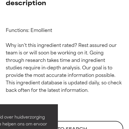
description
Functions: Emollient

Why isn’t this ingredient rated? Rest assured our 
team is or will soon be working on it. Going 
through research takes time and ingredient 
studies require in-depth analysis. Our goal is to 
provide the most accurate information possible. 
Beoordelingen van
Beoordelingen van
This ingredient database is updated daily, so check 
ingrediënten
ingrediënten
BESTE
BESTE
Bewezen en ondersteund door
Bewezen en ondersteund door
id over huidverzorging
onafhankelijk onderzoek.
onafhankelijk onderzoek.
Ze helpen ons om ervoor
Uitstekend actief ingrediënt
Uitstekend actief ingrediënt
BACK TO SEARCH