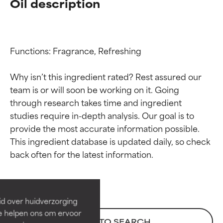
Oil description
Functions: Fragrance, Refreshing

Why isn’t this ingredient rated? Rest assured our 
team is or will soon be working on it. Going 
through research takes time and ingredient 
studies require in-depth analysis. Our goal is to 
provide the most accurate information possible. 
Beoordelingen van
Beoordelingen van
This ingredient database is updated daily, so check 
ingrediënten
ingrediënten
BESTE
BESTE
Bewezen en ondersteund door
Bewezen en ondersteund door
id over huidverzorging
onafhankelijk onderzoek.
onafhankelijk onderzoek.
Ze helpen ons om ervoor
Uitstekend actief ingrediënt
Uitstekend actief ingrediënt
BACK TO SEARCH