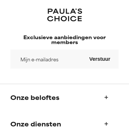
hebben bekeken.
hebben bekeken.
Exclusieve aanbiedingen voor
members
Verstuur
Onze beloftes
Wie we zijn
Onze diensten
Paula's verhaal