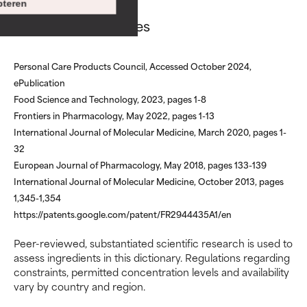
teren
SLECHT
SLECHT
Oridonin references
De kans op irritatie is aanwezig.
De kans op irritatie is aanwezig.
Het risico wordt vergroot als
Het risico wordt vergroot als
Personal Care Products Council, Accessed October 2024,
het gecombineerd wordt met
het gecombineerd wordt met
ePublication
andere problematische
andere problematische
ingrediënten.
ingrediënten.
Food Science and Technology, 2023, pages 1-8
Frontiers in Pharmacology, May 2022, pages 1-13
SLECHTSTE
SLECHTSTE
International Journal of Molecular Medicine, March 2020, pages 1-
32
Kan irritatie, ontsteking,
Kan irritatie, ontsteking,
droogheid, enz. veroorzaken.
droogheid, enz. veroorzaken.
European Journal of Pharmacology, May 2018, pages 133-139
Kan in sommige gevallen
Kan in sommige gevallen
International Journal of Molecular Medicine, October 2013, pages
voordelen bieden, maar over
voordelen bieden, maar over
1,345-1,354
het algemeen is bewezen dat
het algemeen is bewezen dat
https://patents.google.com/patent/FR2944435A1/en
het meer kwaad dan goed doet.
het meer kwaad dan goed doet.
Peer-reviewed, substantiated scientific research is used to
GEEN BEOORDELING
GEEN BEOORDELING
assess ingredients in this dictionary. Regulations regarding
constraints, permitted concentration levels and availability
We hebben dit ingrediënt nog
We hebben dit ingrediënt nog
vary by country and region.
niet beoordeeld omdat we het
niet beoordeeld omdat we het
onderzoek ernaar nog niet
onderzoek ernaar nog niet