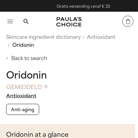
Gratis verzending vanaf € 25
Skincare ingredient dictionary
Antioxidant
Oridonin
Back to search
Oridonin
GEMIDDELD
Antioxidant
Anti-aging
Oridonin at a glance