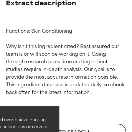
Extract description
Functions: Skin Conditioning

Why isn’t this ingredient rated? Rest assured our 
team is or will soon be working on it. Going 
through research takes time and ingredient 
studies require in-depth analysis. Our goal is to 
provide the most accurate information possible. 
Beoordelingen van
Beoordelingen van
This ingredient database is updated daily, so check 
ingrediënten
ingrediënten
BESTE
BESTE
Bewezen en ondersteund door
Bewezen en ondersteund door
id over huidverzorging
onafhankelijk onderzoek.
onafhankelijk onderzoek.
Ze helpen ons om ervoor
Uitstekend actief ingrediënt
Uitstekend actief ingrediënt
BACK TO SEARCH