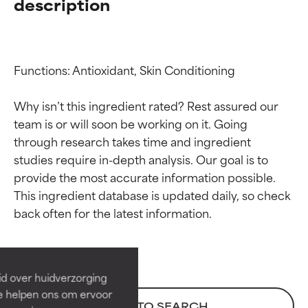
description
Functions: Antioxidant, Skin Conditioning

Why isn’t this ingredient rated? Rest assured our 
team is or will soon be working on it. Going 
through research takes time and ingredient 
studies require in-depth analysis. Our goal is to 
provide the most accurate information possible. 
Beoordelingen van
Beoordelingen van
This ingredient database is updated daily, so check 
ingrediënten
ingrediënten
BESTE
BESTE
Bewezen en ondersteund door
Bewezen en ondersteund door
id over huidverzorging
onafhankelijk onderzoek.
onafhankelijk onderzoek.
Ze helpen ons om ervoor
Uitstekend actief ingrediënt
Uitstekend actief ingrediënt
BACK TO SEARCH