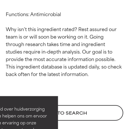
Functions: Antimicrobial

Why isn’t this ingredient rated? Rest assured our 
team is or will soon be working on it. Going 
through research takes time and ingredient 
studies require in-depth analysis. Our goal is to 
provide the most accurate information possible. 
This ingredient database is updated daily, so check 
Beoordelingen van
Beoordelingen van
ingrediënten
ingrediënten
BESTE
BESTE
Bewezen en ondersteund door
Bewezen en ondersteund door
id over huidverzorging
BACK TO SEARCH
onafhankelijk onderzoek.
onafhankelijk onderzoek.
Ze helpen ons om ervoor
Uitstekend actief ingrediënt
Uitstekend actief ingrediënt
e ervaring op onze
voor de meeste huidtypen of
voor de meeste huidtypen of