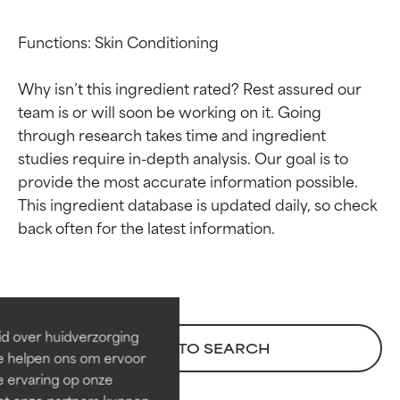
Functions: Skin Conditioning

Why isn’t this ingredient rated? Rest assured our 
team is or will soon be working on it. Going 
through research takes time and ingredient 
studies require in-depth analysis. Our goal is to 
provide the most accurate information possible. 
This ingredient database is updated daily, so check 
Beoordelingen van
Beoordelingen van
ingrediënten
ingrediënten
BESTE
BESTE
Bewezen en ondersteund door
Bewezen en ondersteund door
id over huidverzorging
BACK TO SEARCH
onafhankelijk onderzoek.
onafhankelijk onderzoek.
Ze helpen ons om ervoor
Uitstekend actief ingrediënt
Uitstekend actief ingrediënt
e ervaring op onze
voor de meeste huidtypen of
voor de meeste huidtypen of
et onze partners kunnen