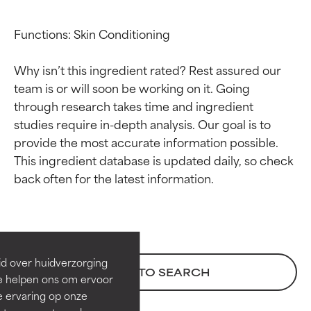
Functions: Skin Conditioning

Why isn’t this ingredient rated? Rest assured our 
team is or will soon be working on it. Going 
through research takes time and ingredient 
studies require in-depth analysis. Our goal is to 
provide the most accurate information possible. 
This ingredient database is updated daily, so check 
Beoordelingen van
Beoordelingen van
ingrediënten
ingrediënten
BESTE
BESTE
Bewezen en ondersteund door
Bewezen en ondersteund door
id over huidverzorging
BACK TO SEARCH
onafhankelijk onderzoek.
onafhankelijk onderzoek.
Ze helpen ons om ervoor
Uitstekend actief ingrediënt
Uitstekend actief ingrediënt
e ervaring op onze
voor de meeste huidtypen of
voor de meeste huidtypen of