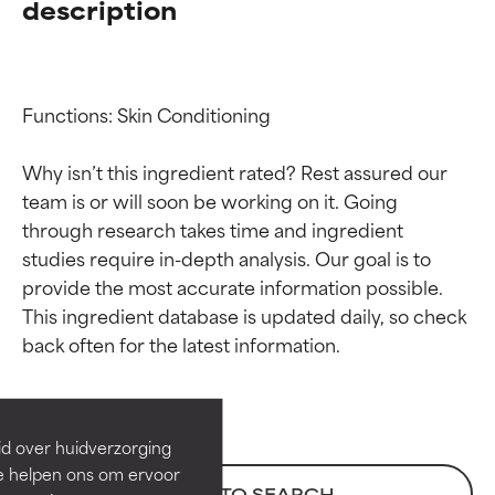
description
Functions: Skin Conditioning

Why isn’t this ingredient rated? Rest assured our 
team is or will soon be working on it. Going 
through research takes time and ingredient 
studies require in-depth analysis. Our goal is to 
provide the most accurate information possible. 
Beoordelingen van
Beoordelingen van
This ingredient database is updated daily, so check 
ingrediënten
ingrediënten
BESTE
BESTE
Bewezen en ondersteund door
Bewezen en ondersteund door
id over huidverzorging
onafhankelijk onderzoek.
onafhankelijk onderzoek.
Ze helpen ons om ervoor
Uitstekend actief ingrediënt
Uitstekend actief ingrediënt
BACK TO SEARCH